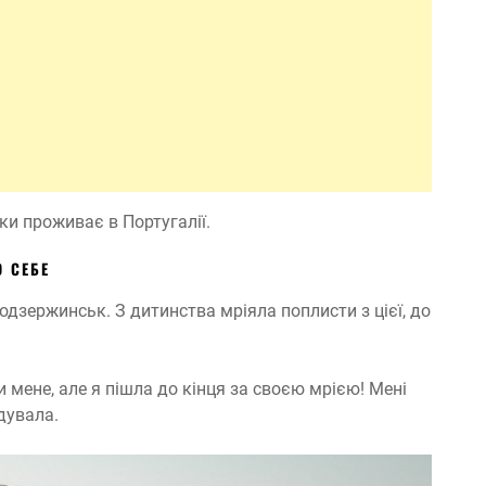
ки проживає в Португалії.
О СЕБЕ
дзержинськ. З дитинства мріяла поплисти з цієї, до
 мене, але я пішла до кінця за своєю мрією! Мені
дувала.