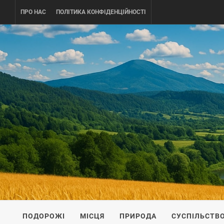
Skip
ПРО НАС
ПОЛІТИКА КОНФІДЕНЦІЙНОСТІ
to
content
UKRAINE-
ПОДОРОЖI ПО УКРАЇНІ
ПОДОРОЖІ
МІСЦЯ
ПРИРОДА
СУСПІЛЬСТВ