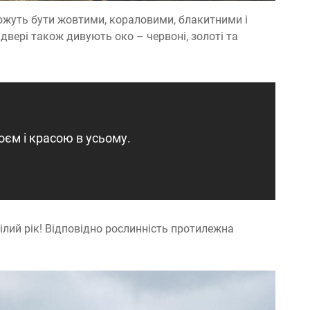
можуть бути жовтими, кораловими, блакитними і
 двері також дивують око – червоні, золоті та
єм і красою в усьому.
ілий рік! Відповідно рослинність протилежна