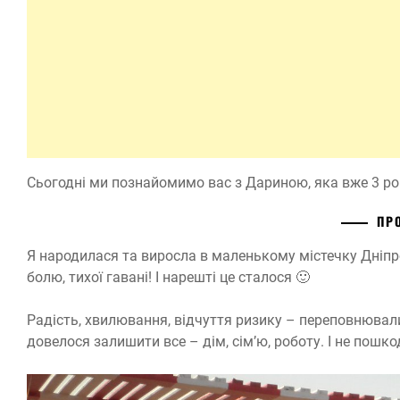
Сьогодні ми познайомимо вас з Дариною, яка вже 3 ро
ПР
Я народилася та виросла в маленькому містечку Дніпро
болю, тихої гавані! І нарешті це сталося 🙂
Радість, хвилювання, відчуття ризику – переповнювали
довелося залишити все – дім, сім’ю, роботу. І не пошко