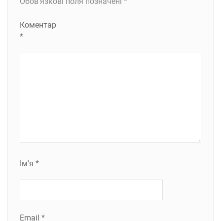
Обов’язкові поля позначені
*
Коментар
*
Ім'я
*
Email
*