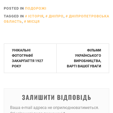
POSTED IN
ПОДОРОЖІ
TAGGED IN
ІСТОРІЯ
,
ДНІПРО
,
ДНІПРОПЕТРОВСЬКА
ОБЛАСТЬ
,
МІСЦЯ
Навігація
УНІКАЛЬНІ
ФІЛЬМИ
записів
ФОТОГРАФІЇ
УКРАЇНСЬКОГО
ЗАКАРПАТТЯ 1927
ВИРОБНИЦТВА,
РОКУ
ВАРТІ ВАШОЇ УВАГИ
ЗАЛИШИТИ ВІДПОВІДЬ
Ваша e-mail адреса не оприлюднюватиметься.