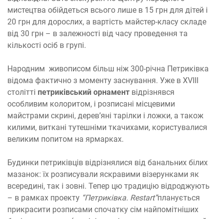
мистецтва обійдеться всього лише в 15 грн для дітей і
20 грн для дорослих, а вартість майстер-класу складе
від 30 грн – в залежності від часу проведення та
кількості осіб в групі.
Народним живописом більш ніж 300-річна Петриківка
відома фактично з моменту заснування. Уже в XVIII
столітті
петриківський орнамент
відрізнявся
особливим колоритом, і розписані місцевими
майстрами скрині, дерев’яні тарілки і ложки, а також
килими, виткані тутешніми ткачихами, користувалися
великим попитом на ярмарках.
Будинки петриківців відрізнялися від банальних білих
мазанок: їх розписували яскравими візерунками як
всередині, так і зовні. Тепер цю традицію відроджують
– в рамках проекту
“Петриківка. Restart”
планується
прикрасити розписами спочатку сім найпомітніших