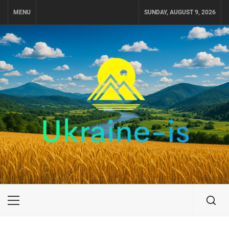
Skip
MENU
SUNDAY, AUGUST 9, 2026
to
content
UKRAINE-IS
ПОДОРОЖI ПО УКРАЇНІ
Primary
Menu