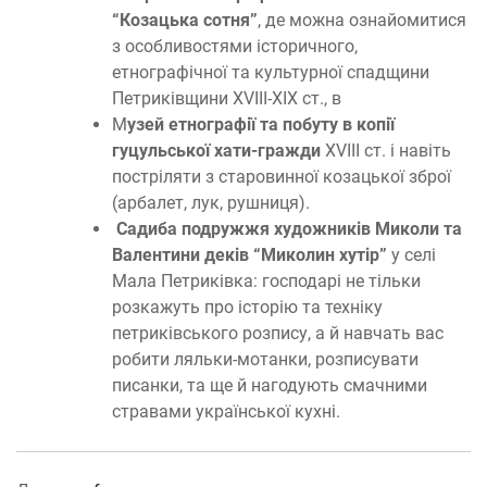
“Козацька сотня”
, де можна ознайомитися
з особливостями історичного,
етнографічної та культурної спадщини
Петриківщини XVIII-XIX ст., в
М
узей етнографії та побуту в копії
гуцульської хати-гражди
XVIII ст. і навіть
постріляти з старовинної козацької зброї
(арбалет, лук, рушниця).
Садиба подружжя художників Миколи та
Валентини деків “Миколин хутір”
у селі
Мала Петриківка: господарі не тільки
розкажуть про історію та техніку
петриківського розпису, а й навчать вас
робити ляльки-мотанки, розписувати
писанки, та ще й нагодують смачними
стравами української кухні.