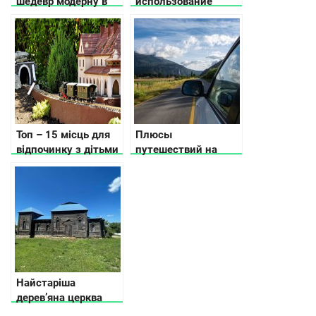
шедевр модерну в
использование
центрі Києва
стало популярным
Топ – 15 місць для
Плюсы
відпочинку з дітьми
путешествий на
в Карпатах, куди
автомобиле
піти, що подивитись
Найстаріша
дерев’яна церква
Кіровоградщини