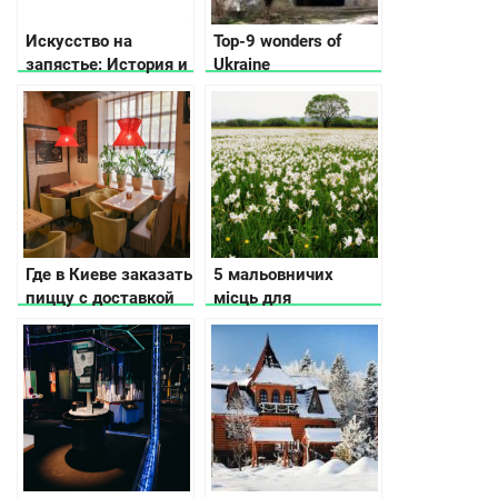
Искусство на
Top-9 wonders of
запястье: История и
Ukraine
значение
драгоценных
браслетов
Где в Киеве заказать
5 мальовничих
пиццу с доставкой
місць для
на вечер
подорожей Україною
навесні