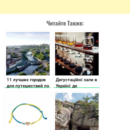
Читайте Также:
11 лучших городов
Дегустаційні зали в
для путешествий по
Україні: де
Украине по версии
спробувати
CNN
продукцію
локальних
виробників