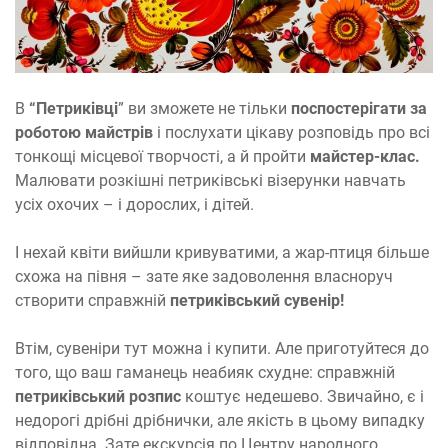
В
“Петриківці
” ви зможете не тільки
поспостерігати за
роботою майстрів
і послухати цікаву розповідь про всі
тонкощі місцевої творчості, а й пройти
майстер-клас.
Малювати розкішні петриківські візерунки навчать
усіх охочих – і дорослих, і дітей.
І нехай квіти вийшли кривуватими, а жар-птиця більше
схожа на півня – зате яке задоволення власноруч
створити справжній
петриківський сувенір!
Втім, сувеніри тут можна і купити. Але приготуйтеся до
того, що ваш гаманець неабияк схудне: справжній
петриківський розпис
коштує недешево. Звичайно, є і
недорогі дрібні дрібнички, але якість в цьому випадку
відповідна. Зате екскурсія по Центру народного