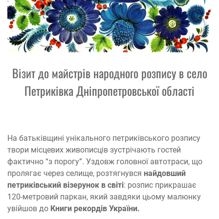
Візит до майстрів народного розпису в село
Петриківка Дніпропетровської області
На батьківщині унікального петриківського розпису
твори місцевих живописців зустрічають гостей
фактично “з порогу”. Уздовж головної автотраси, що
пролягає через селище, розтягнувся
найдовший
петриківський візерунок в світі
: розпис прикрашає
120-метровий паркан, який завдяки цьому малюнку
увійшов до
Книги рекордів України.