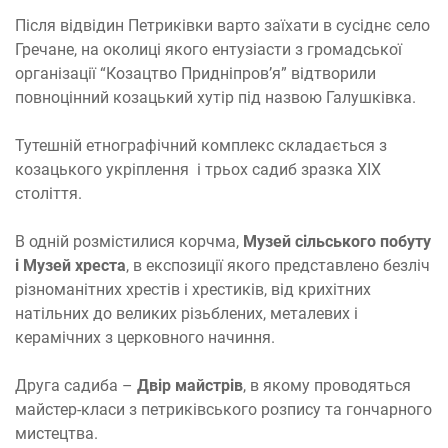
Після відвідин Петриківки варто заїхати в сусіднє село
Гречане, на околиці якого ентузіасти з громадської
організації “Козацтво Придніпров’я” відтворили
повноцінний козацький хутір під назвою Галушківка.
Тутешній етнографічний комплекс складається з
козацького укріплення і трьох садиб зразка XIX
століття.
В одній розмістилися корчма,
Музей сільського побуту
і Музей хреста
, в експозиції якого представлено безліч
різноманітних хрестів і хрестиків, від крихітних
натільних до великих різьблених, металевих і
керамічних з церковного начиння.
Друга садиба –
Двір майстрів
, в якому проводяться
майстер-класи з петриківського розпису та гончарного
мистецтва.