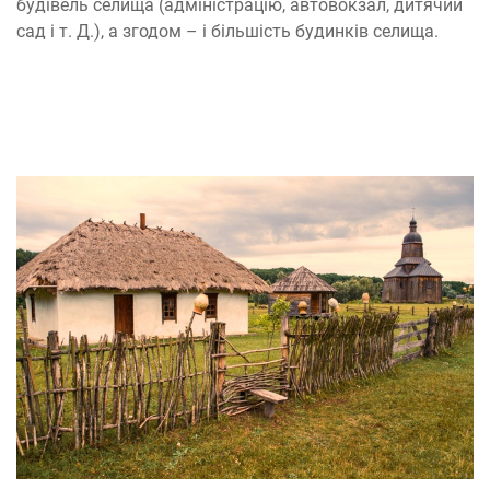
будівель селища (адміністрацію, автовокзал, дитячий
сад і т. Д.), а згодом – і більшість будинків селища.