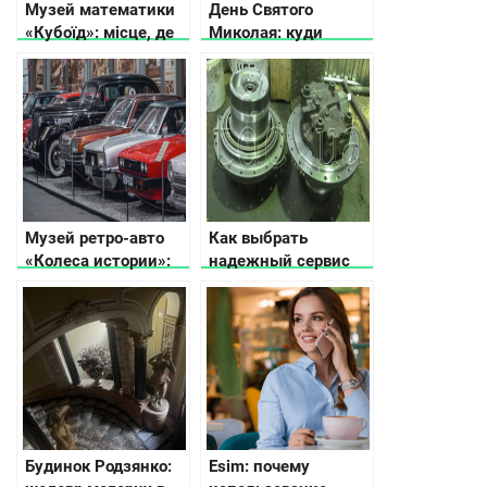
Музей математики
День Святого
«Кубоїд»: місце, де
Миколая: куди
числа оживають
поїхати
Музей ретро-авто
Как выбрать
«Колеса истории»:
надежный сервис
путешествие в
по ремонту
прошлое
гидронасосов
автомобильного
мира
Будинок Родзянко:
Esim: почему