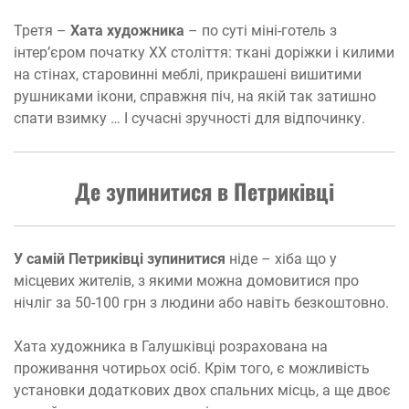
Третя –
Хата художника
– по суті міні-готель з
інтер’єром початку ХХ століття: ткані доріжки і килими
на стінах, старовинні меблі, прикрашені вишитими
рушниками ікони, справжня піч, на якій так затишно
спати взимку … І сучасні зручності для відпочинку.
Де зупинитися в Петриківці
У самій Петриківці зупинитися
ніде – хіба що у
місцевих жителів, з якими можна домовитися про
нічліг за 50-100 грн з людини або навіть безкоштовно.
Хата художника в Галушківці розрахована на
проживання чотирьох осіб. Крім того, є можливість
установки додаткових двох спальних місць, а ще двоє