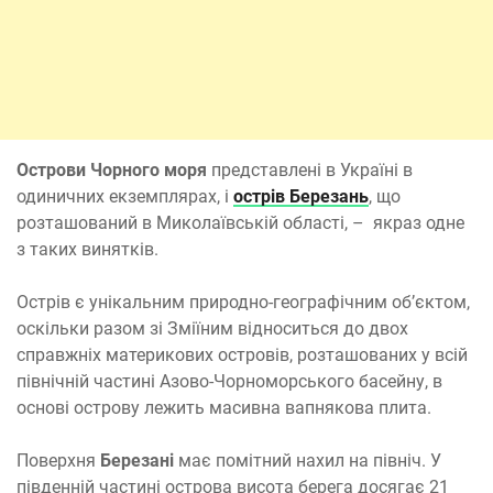
Острови Чорного моря
представлені в Україні в
одиничних екземплярах, і
острів Березань
, що
розташований в Миколаївській області, – якраз одне
з таких винятків.
Острів є унікальним природно-географічним об’єктом,
оскільки разом зі Зміїним відноситься до двох
справжніх материкових островів, розташованих у всій
північній частині Азово-Чорноморського басейну, в
основі острову лежить масивна вапнякова плита.
Поверхня
Березані
має помітний нахил на північ. У
південній частині острова висота берега досягає 21