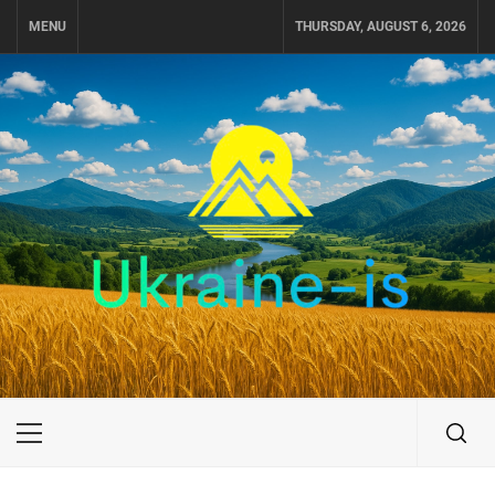
Skip
MENU
THURSDAY, AUGUST 6, 2026
to
content
UKRAINE-IS
ПОДОРОЖI ПО УКРАЇНІ
Primary
Menu