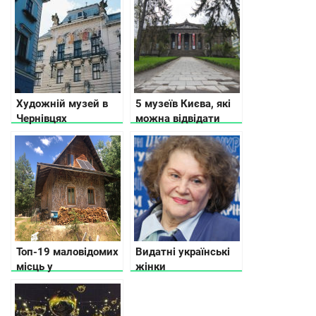
Художній музей в
5 музеїв Києва, які
Чернівцях
можна відвідати
безкоштовно
Топ-19 маловідомих
Видатні українські
місць у
жінки
Житомирській
області: що
подивитися, куди