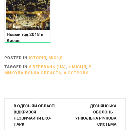
поїхати
Новый год 2018 в
Киеве:
рождественские
ярмарки,
POSTED IN
ІСТОРІЯ
,
МІСЦЯ
расписание
празднований и
TAGGED IN
БЕРЕЗАНЬ (UA)
,
МІСЦЯ
,
фестивали в
МИКОЛАЇВСЬКА ОБЛАСТЬ
,
ОСТРОВИ
столице
Навігація
В ОДЕСЬКІЙ ОБЛАСТІ
ДЕСНЯНСЬКА
записів
ВІДКРИВСЯ
ОБОЛОНЬ –
НЕЗВИЧАЙНИ ЕКО-
УНІКАЛЬНА РІЧКОВА
ПАРК
СИСТЕМА