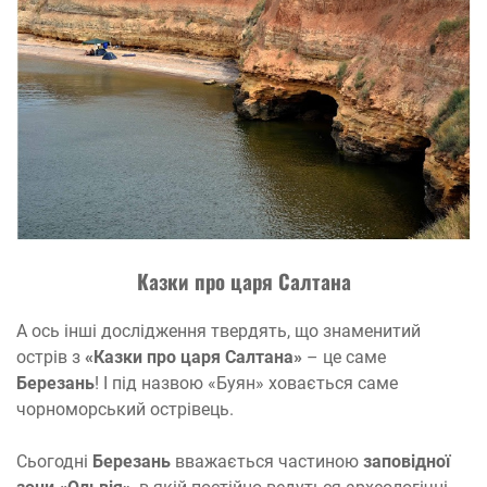
К
азки
пр
о цар
я
С
а
лтан
а
А ось інші дослідження твердять, що знаменитий
острів з
«Казки про царя Салтана»
– це саме
Березань
! І під назвою «Буян» ховається саме
чорноморський острівець.
Сьогодні
Березань
вважається частиною
заповідної