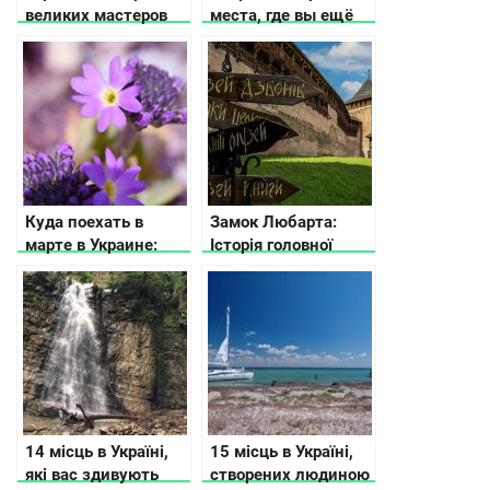
великих мастеров
места, где вы ещё
не были
Куда поехать в
Замок Любарта:
марте в Украине:
Історія головної
афиша событий
пам’ятки Луцька
14 місць в Україні,
15 місць в Україні,
які вас здивують
створених людиною