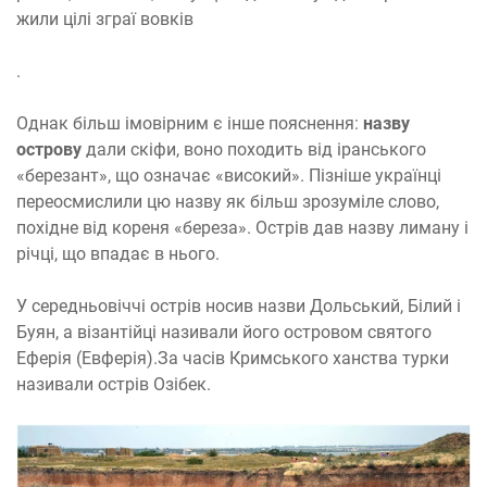
жили цілі зграї вовків
.
Однак більш імовірним є інше пояснення:
назву
острову
дали скіфи, воно походить від іранського
«березант», що означає «високий». Пізніше українці
переосмислили цю назву як більш зрозуміле слово,
похідне від кореня «береза». Острів дав назву лиману і
річці, що впадає в нього.
У середньовіччі острів носив назви Дольський, Білий і
Буян, а візантійці називали його островом святого
Еферія (Евферія).За часів Кримського ханства турки
називали острів Озібек.