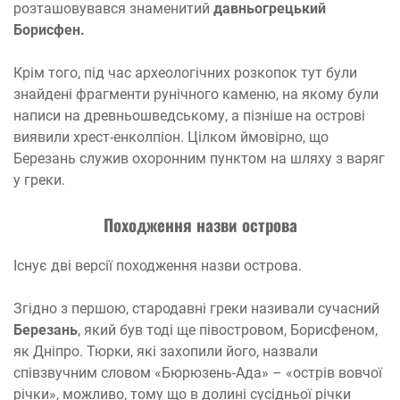
розташовувався знаменитий
давньогрецький
Борисфен.
Крім того, під час археологічних розкопок тут були
знайдені фрагменти рунічного каменю, на якому були
написи на древньошведському, а пізніше на острові
виявили хрест-енколпіон. Цілком ймовірно, що
Березань служив охоронним пунктом на шляху з варяг
у греки.
П
оходження
назви остров
а
Існує дві версії походження назви острова.
Згідно з першою, стародавні греки називали сучасний
Березань
, який був тоді ще півостровом, Борисфеном,
як Дніпро. Тюрки, які захопили його, назвали
співзвучним словом «Бюрюзень-Ада» – «острів вовчої
річки», можливо, тому що в долині сусідньої річки