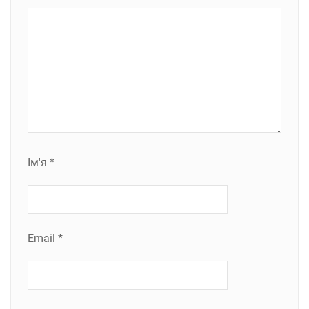
Ім'я
*
Email
*