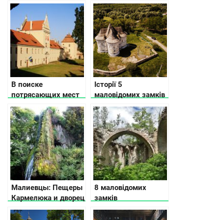
В поиске
Історії 5
потрясающих мест
маловідомих замків
Львовской области
Хмельницької
– замки, дворцы и
області
усадьбы
Малиевцы: Пещеры
8 маловідомих
Кармелюка и дворец
замків
Орловских
Тернопільської
області