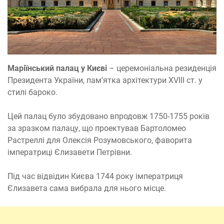
Маріїнський палац у Києві
– церемоніальна резиденція
Президента України, пам’ятка архітектури XVIII ст. у
стилі бароко.
Цей палац було збудовано впродовж 1750-1755 років
за зразком палацу, що проектував Бартоломео
Растреллі для Олексія Розумовського, фаворита
імператриці Єлизавети Петрівни.
Під час відвідин Києва 1744 року імператриця
Єлизавета сама вибрала для нього місце.