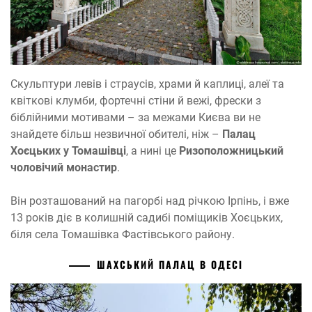
Скульптури левів і страусів, храми й каплиці, алеї та
квіткові клумби, фортечні стіни й вежі, фрески з
біблійними мотивами – за межами Києва ви не
знайдете більш незвичної обителі, ніж –
Палац
Хоєцьких у Томашівці
, а нині це
Ризоположницький
чоловічий монастир
.
Він розташований на пагорбі над річкою Ірпінь, і вже
13 років діє в колишній садибі поміщиків Хоєцьких,
біля села Томашівка Фастівського району.
ШАХСЬКИЙ ПАЛАЦ В ОДЕСІ