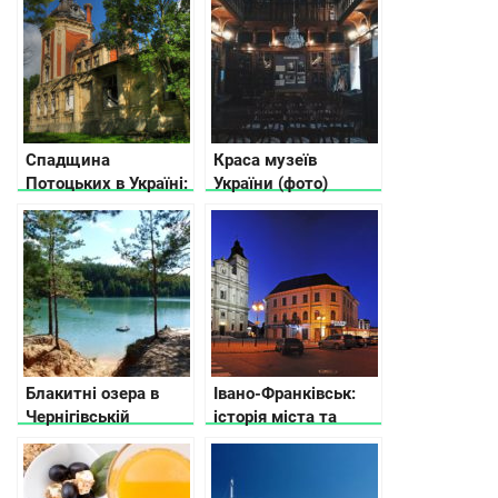
Спадщина
Краса музеїв
Потоцьких в Україні:
України (фото)
15 палаців, замків і
фортець
Блакитні озера в
Івано-Франківськ:
Чернігівській
історія міста та
області
місця, які потрібно
відвідати