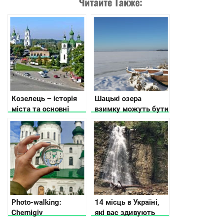
Читайте Также:
Козелець – історія
Шацькі озера
міста та основні
взимку можуть бути
пам’ятки
цікавими для
подорожей
Photo-walking:
14 місць в Україні,
Chernigiv
які вас здивують