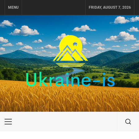
Skip
MENU
FRIDAY, AUGUST 7, 2026
to
content
UKRAINE-IS
ПОДОРОЖI ПО УКРАЇНІ
Primary
Menu