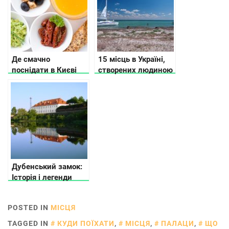
Де смачно
15 місць в Україні,
поснідати в Києві
створених людиною
та природою, які вам
точно сподобаються
Дубенський замок:
Історія і легенди
POSTED IN
МІСЦЯ
TAGGED IN
КУДИ ПОЇХАТИ
,
МІСЦЯ
,
ПАЛАЦИ
,
ЩО