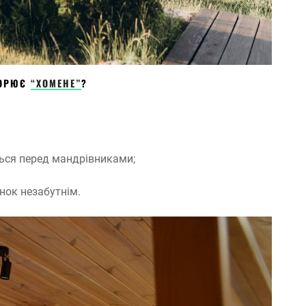
КОРЮЄ
“ХОМЕНЕ”
?
ься перед мандрівниками;
нок незабутнім.