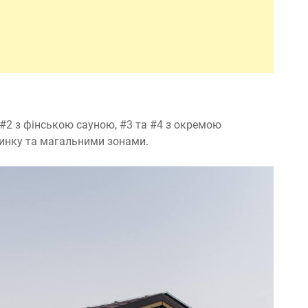
а #2 з фінською сауною, #3 та #4 з окремою
чинку та магальними зонами.