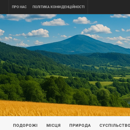
Skip
ПРО НАС
ПОЛІТИКА КОНФІДЕНЦІЙНОСТІ
to
content
UKRAINE-
ПОДОРОЖI ПО УКРАЇНІ
ПОДОРОЖІ
МІСЦЯ
ПРИРОДА
СУСПІЛЬСТВ