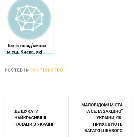
прадіди
CNN
Топ-5 невід’ємних
місць Києва, які
повинен побачити
кожен турист
POSTED IN
СУСПІЛЬСТВО
Навігація
МАЛОВІДОМІ МІСТА
записів
ДЕ ШУКАТИ
ТА СЕЛА ЗАХІДНОЇ
НАЙКРАСИВІШІ
УКРАЇНИ, ЯКІ
ПАЛАЦИ В УКРАЇНІ
ПРИХОВУЮТЬ
БАГАТО ЦІКАВОГО