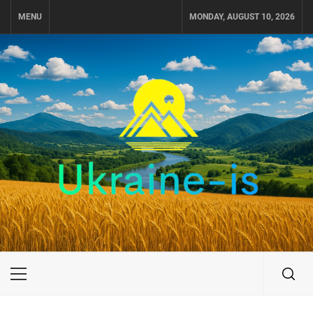
Skip
MENU
MONDAY, AUGUST 10, 2026
to
content
UKRAINE-IS
ПОДОРОЖI ПО УКРАЇНІ
Primary
Menu