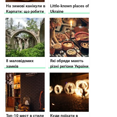
На зимові канікули в
Little-known places of
Карпати: що робити
Ukraine
8 маловідомих
Які обряди мають
замків
різні регіони України
Тернопільської
на Різдво
області
Топ-10 мест в стиле
Куди поїхати в