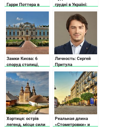
Гарри Поттера в
грудні в Україні:
Киеве
афіша найцікавіших
подій
Замки Києва: 6
Личность: Сергей
споруд столиці,
Притула
історії яких ви не
знали
Хортиця: острів
Реальная длина
легенд, місце сили
«Стометровки» и