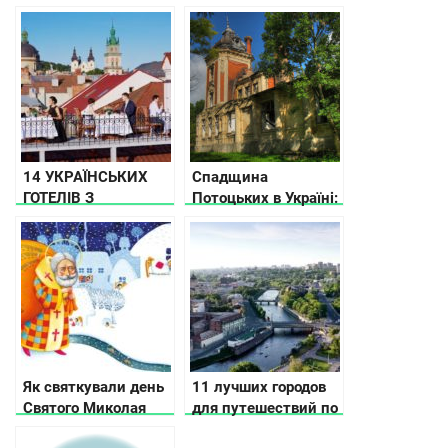
та козацької слави
другие секреты
самой популярной
пешеходной зоны
Ивано-Франковска
14 УКРАЇНСЬКИХ
Спадщина
ГОТЕЛІВ З
Потоцьких в Україні:
ДИВОВИЖНИМ
15 палаців, замків і
МИНУЛИМ
фортець
Як святкували день
11 лучших городов
Святого Миколая
для путешествий по
наші прабабусі та
Украине по версии