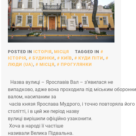
POSTED IN
ІСТОРІЯ
,
МІСЦЯ
TAGGED IN
ІСТОРІЯ
,
БУДИНКИ
,
КИЇВ
,
КУДИ ПІТИ
,
ЛЮДИ (UA)
,
МІСЦЯ
,
ПРОГУЛЯНКИ
Назва вулиці – Ярославів Вал – з’явилася не
випадково, адже вона проходила під міським оборонн
валом, насипаним за
часів князя Ярослава Мудрого, і точно повторяла його 
столітті, і в цей же період назву
вулиці вирішили офіційно узаконити.
Хоча в народі її частіше
називали Велика Підвальна.