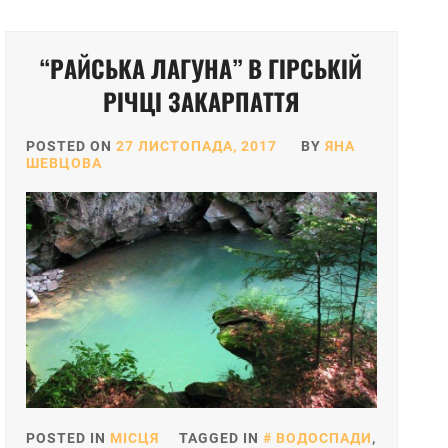
“РАЙСЬКА ЛАГУНА” В ГІРСЬКІЙ
РІЧЦІ ЗАКАРПАТТЯ
POSTED ON
27 ЛИСТОПАДА, 2017
BY
ЯНА
ШЕВЦОВА
POSTED IN
МІСЦЯ
TAGGED IN
ВОДОСПАДИ
,