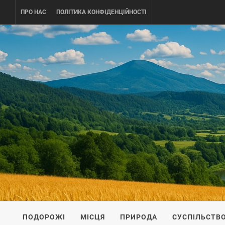
Skip
ПРО НАС
ПОЛІТИКА КОНФІДЕНЦІЙНОСТІ
to
content
UKRAINE-
ПОДОРОЖI ПО УКРАЇНІ
ПОДОРОЖІ
МІСЦЯ
ПРИРОДА
СУСПІЛЬСТВ