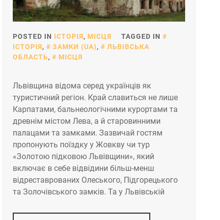
POSTED IN
ІСТОРІЯ
,
МІСЦЯ
TAGGED IN
ІСТОРІЯ
,
ЗАМКИ (UA)
,
ЛЬВІВСЬКА
ОБЛАСТЬ
,
МІСЦЯ
Львівщина відома серед українців як
туристичний регіон. Край славиться не лише
Карпатами, бальнеологічними курортами та
древнім містом Лева, а й старовинними
палацами та замками. Зазвичай гостям
пропонують поїздку у Жовкву чи тур
«Золотою підковою Львівщини», який
включає в себе відвідини більш-менш
відреставрованих Олеського, Підгорецького
та Золочівського замків. Та у Львівській