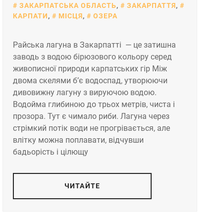
ЗАКАРПАТСЬКА ОБЛАСТЬ
,
ЗАКАРПАТТЯ
,
КАРПАТИ
,
МІСЦЯ
,
ОЗЕРА
Райська лагуна в Закарпатті — це затишна
заводь з водою бірюзового кольору серед
живописної природи карпатських гір Між
двома скелями б’є водоспад, утворюючи
дивовижну лагуну з вируючою водою.
Водойма глибиною до трьох метрів, чиста і
прозора. Тут є чимало риби. Лагуна через
стрімкий потік води не прогрівається, але
влітку можна поплавати, відчувши
бадьорість і цілющу
ЧИТАЙТЕ