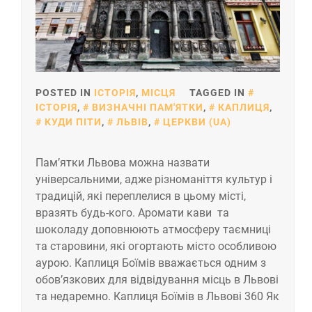
POSTED IN
ІСТОРІЯ
,
МІСЦЯ
TAGGED IN
ІСТОРІЯ
,
ВИЗНАЧНІ ПАМ'ЯТКИ
,
КАПЛИЦЯ
,
КУДИ ПІТИ
,
ЛЬВІВ
,
ЦЕРКВИ (UA)
Пам’ятки Львова можна назвати
універсальними, адже різноманіття культур і
традицій, які переплелися в цьому місті,
вразять будь-кого. Аромати кави та
шоколаду доповнюють атмосферу таємниці
та старовини, які огортають місто особливою
аурою. Каплиця Боїмів вважається одним з
обов’язкових для відвідування місць в Львові
та недаремно. Каплиця Боїмів в Львові 360 Як