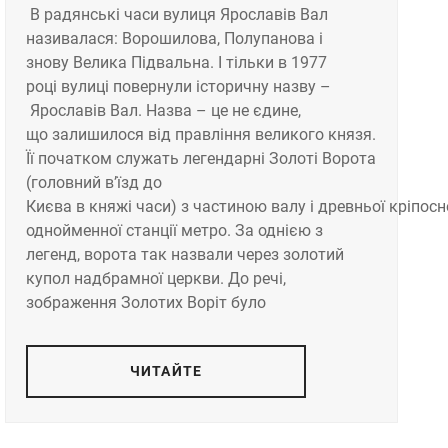
В радянські часи вулиця Ярославів Вал
називалася: Ворошилова, Полупанова і
знову Велика Підвальна. І тільки в 1977
році вулиці повернули історичну назву –
Ярославів Вал. Назва – це не єдине,
що залишилося від правління великого князя.
Її початком служать легендарні Золоті Ворота
(головний в’їзд до
Києва в княжі часи) з частиною валу і древньої кріпосн
однойменної станції метро. За однією з
легенд, ворота так назвали через золотий
купол надбрамної церкви. До речі,
зображення Золотих Воріт було
ЧИТАЙТЕ