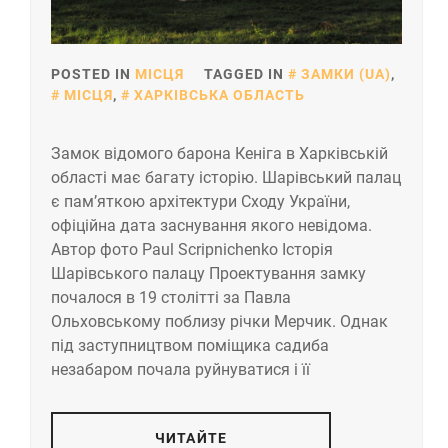
POSTED IN
МІСЦЯ
TAGGED IN
ЗАМКИ (UA)
,
МІСЦЯ
,
ХАРКІВСЬКА ОБЛАСТЬ
Замок відомого барона Кеніга в Харківській
області має багату історію. Шарівський палац
є пам’яткою архітектури Сходу України,
офіційна дата заснування якого невідома.
Автор фото Paul Scripnichenko Історія
Шарівського палацу Проектування замку
почалося в 19 столітті за Павла
Ольховському поблизу річки Мерчик. Однак
під заступництвом поміщика садиба
незабаром почала руйнуватися і її
ЧИТАЙТЕ