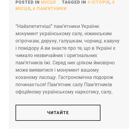
POSTED IN
МІСЦЯ
TAGGED IN
ІСТОРІЯ
,
МІСЦЯ
,
ПАМ'ЯТНИКИ
“Найапетитніші” пам’ятники України:
монумент українському салу, ніжинським
огірочкам, деруну, галушкам, чорниці, кавуну
і помідору А ви знаєте про те, що в Україні є
чимало незвичайних і оригінальних
пам’ятників їжі. Серед них цілком ймовірно
може виявитися і монумент вашому
коханому ласощу. Гастрономічна подорож
починається! Пам’ятник салу Пам’ятників
офіційному українському наркотику, салу,
ЧИТАЙТЕ