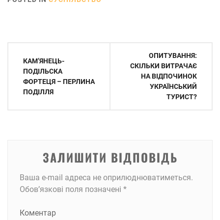
перший вікенд
зібрав ₴5 млн
Навігація
ОПИТУВАННЯ:
КАМ’ЯНЕЦЬ-
записів
СКІЛЬКИ ВИТРАЧАЄ
ПОДІЛЬСКА
НА ВІДПОЧИНОК
ФОРТЕЦЯ – ПЕРЛИНА
УКРАЇНСЬКИЙ
ПОДІЛЛЯ
ТУРИСТ?
ЗАЛИШИТИ ВІДПОВІДЬ
Ваша e-mail адреса не оприлюднюватиметься.
Обов’язкові поля позначені
*
Коментар