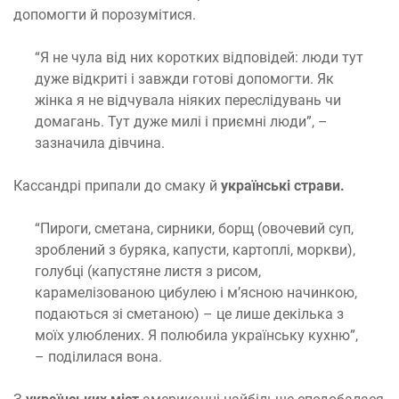
допомогти й порозумітися.
“Я не чула від них коротких відповідей: люди тут
дуже відкриті і завжди готові допомогти. Як
жінка я не відчувала ніяких переслідувань чи
домагань. Тут дуже милі і приємні люди”, –
зазначила дівчина.
Кассандрі припали до смаку й
українські страви.
“Пироги, сметана, сирники, борщ (овочевий суп,
зроблений з буряка, капусти, картоплі, моркви),
голубці (капустяне листя з рисом,
карамелізованою цибулею і м’ясною начинкою,
подаються зі сметаною) – це лише декілька з
моїх улюблених. Я полюбила українську кухню”,
– поділилася вона.