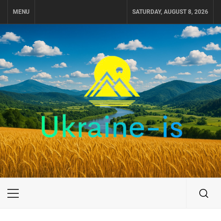
Skip
MENU
SATURDAY, AUGUST 8, 2026
to
content
UKRAINE-IS
ПОДОРОЖI ПО УКРАЇНІ
Primary
Menu