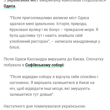
З
українських міст
американці найбільше сподобалася
Одеса
.
“Після приголомшливо великих міст Одеса
здалася мені ідеальною. Історія, природа,
бруковані вулиці і як бонус – прекрасне море. Я
була щаслива тут і навіть знайшла свій
улюблений ресторан”, – написала мандрівниця у
блозі.
Після Одеси Кассандра вирушила до Києва. Спочатку
побувала в
Софіївському соборі
:
“Після відвідин собору я відчула себе спокійно і
натхненно. Я вирішила залишитися в Києві на
ніч, щоб відвідати інші місця, які змушують
залишитися тут довше”.
Наступного дня помилувалася українською