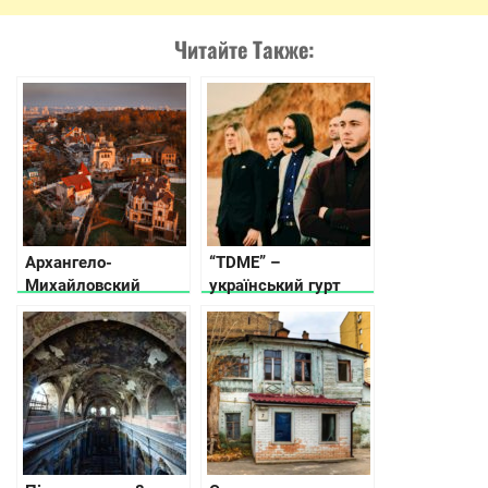
Читайте Также:
Архангело-
“TDME” –
Михайловский
український гурт
Зверинецкий
зняв відео про
монастырь
героїчну втечу з
СРСР (відео)