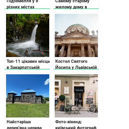
Підземелля у 8
Самому старому
різних містах
жилому дому в
України: де шукати
Киеве 256 лет
нові враження
Топ-11 цікавих місць
Костел Святого
в Закарпатській
Йосипа у Львівській
області для
області
бюджетного
відпочинку: куди
піти, що подивитись
Найстаріша
Фото-вікенд:
дерев’яна церква
київський фотограф