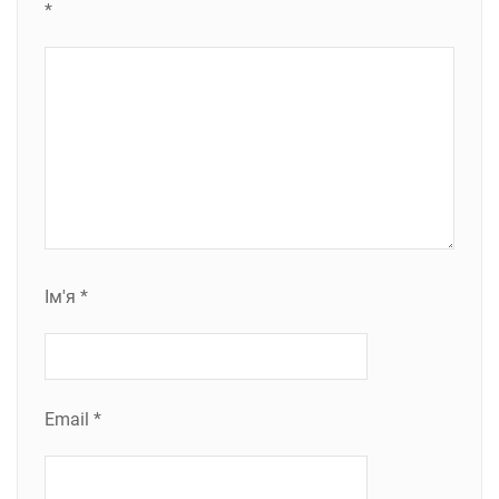
*
Ім'я
*
Email
*