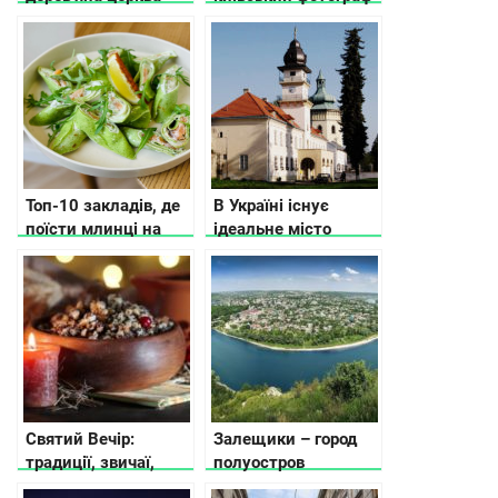
Кіровоградщини
у Львові
Топ-10 закладів, де
В Україні існує
поїсти млинці на
ідеальне місто
Масляну, в Києві
Жовква
Святий Вечір:
Залещики – город
традиції, звичаї,
полуостров
прикмети