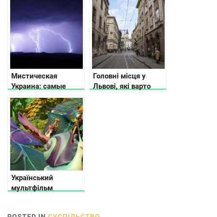
Мистическая
Головні місця у
Украина: самые
Львові, які варто
загадочные места
побачити та цікаві
факти про них
Український
мультфільм
«Микита
Кожум’яка» за
POSTED IN
СУСПІЛЬСТВО