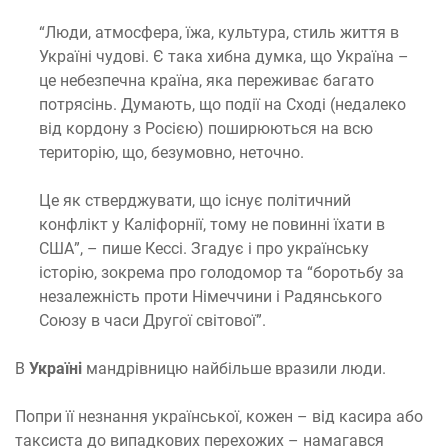
“Люди, атмосфера, їжа, культура, стиль життя в
Україні чудові. Є така хибна думка, що Україна –
це небезпечна країна, яка переживає багато
потрясінь. Думають, що події на Сході (недалеко
від кордону з Росією) поширюються на всю
територію, що, безумовно, неточно.
Це як стверджувати, що існує політичний
конфлікт у Каліфорнії, тому не повинні їхати в
США”, – пише Кессі. Згадує і про українську
історію, зокрема про голодомор та “боротьбу за
незалежність проти Німеччини і Радянського
Союзу в часи Другої світової”.
В
Україні
мандрівницю найбільше вразили люди.
Попри її незнання української, кожен – від касира або
таксиста до випадкових перехожих – намагався