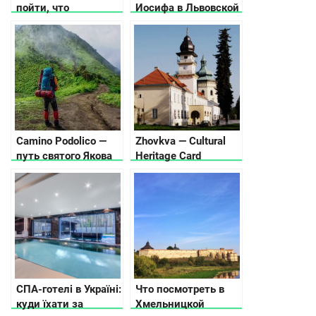
пойти, что
Иосифа в Львовской
посмотреть, где
области
остановиться
Camino Podolico —
Zhovkva — Cultural
путь святого Якова
Heritage Card
СПА-готелі в Україні:
Что посмотреть в
куди їхати за
Хмельницкой