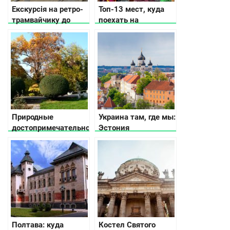
Екскурсія на ретро-
Топ-13 мест, куда
трамвайчику до
поехать на
минулого й
Рождество в
сьогодення Києва
Украине
Природные
Украина там, где мы:
достопримечательности
Эстония
Украины — места, о
которых мало кто
слышал
Полтава: куда
Костел Святого