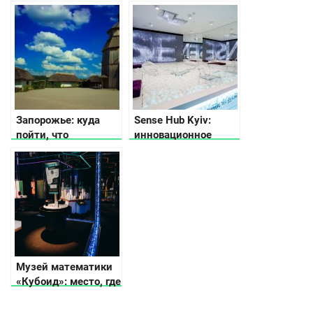
релаксом
области
Запорожье: куда
Sense Hub Kyiv:
пойти, что
инновационное
посмотреть и где
пространство для
остановиться
работы и
вдохновения
Музей математики
«Кубоид»: место, где
числа оживают