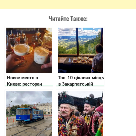
Читайте Также:
Новое место в
Топ-10 цікавих місць
Киеве: ресторан
в Закарпатській
Podil East India
області: для
Company
бюджетного
відпочинку