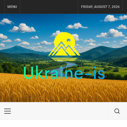
Skip
MENU
FRIDAY, AUGUST 7, 2026
to
content
UKRAINE-IS
ПУТЕШЕСТВИЕ ПО УКРАИНЕ
Primary
Menu