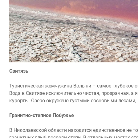
Свитязь
Туристическая жемчужина Волыни – самое глубокое оз
Вода в Свитязе исключительно чистая, прозрачная, а
курорты. Озеро окружено густыми сосновыми лесами, 
Гранитно-степное Побужье
В Николаевской области находится единственное не тол
гранитных глыб посреди степи. В отдельных местах ст