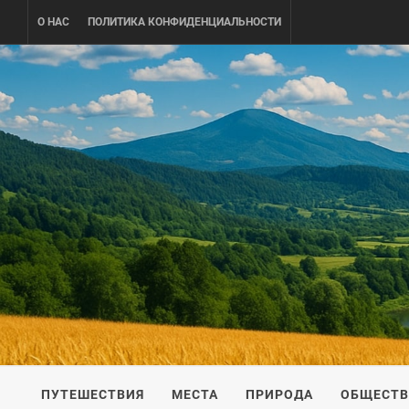
Skip
О НАС
ПОЛИТИКА КОНФИДЕНЦИАЛЬНОСТИ
to
content
UKRAINE-
ПУТЕШЕСТВИЕ ПО УКРАИНЕ
ПУТЕШЕСТВИЯ
МЕСТА
ПРИРОДА
ОБЩЕСТ