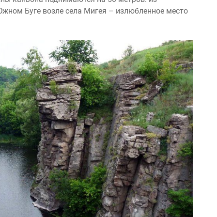
Южном Буге возле села Мигея – излюбленное место