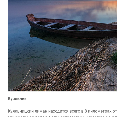
Куяльник
Куяльницкий лиман находится всего в 8 километрах от