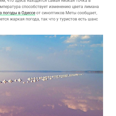
ем, что здесь находится самая низкая точка в
температура способствует изменению цвета лимана
з погоды в Одессе
от синоптиков Меты сообщает,
ется жаркая погода, так что у туристов есть шанс