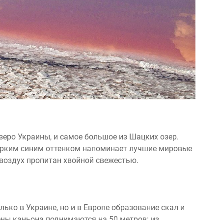
еро Украины, и самое большое из Шацких озер.
 ярким синим оттенком напоминает лучшие мировые
воздух пропитан хвойной свежестью.
ько в Украине, но и в Европе образование скал и
ены каньона поднимаются на 50 метров: из