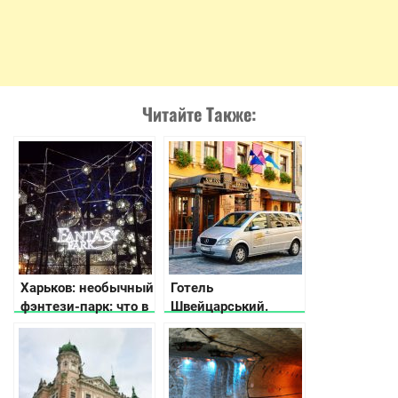
Читайте Также:
Харьков: необычный
Готель
фэнтези-парк: что в
Швейцарський.
нем удивительного?
Вишуканість та
стиль