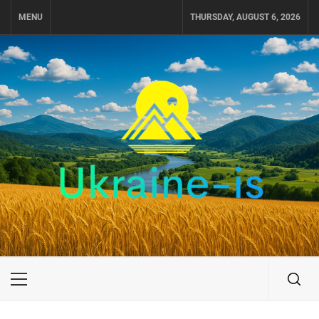
Skip
MENU
THURSDAY, AUGUST 6, 2026
to
content
UKRAINE-IS
ПУТЕШЕСТВИЕ ПО УКРАИНЕ
Primary
Menu