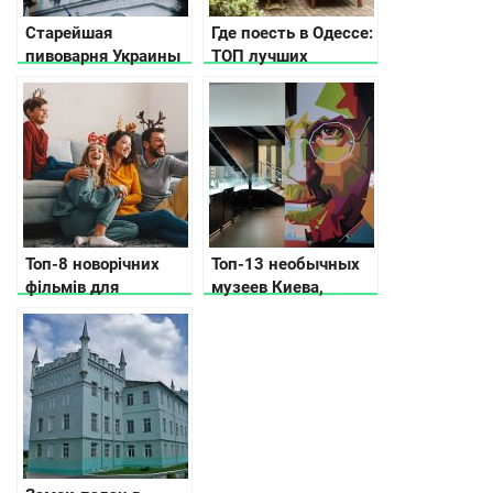
Старейшая
Где поесть в Одессе:
пивоварня Украины
ТОП лучших
или история городка
заведений Южной
Микулинцы
Пальмиры
Топ-8 новорічних
Топ-13 необычных
фільмів для
музеев Киева,
сімейного перегляду
которые вас удивят