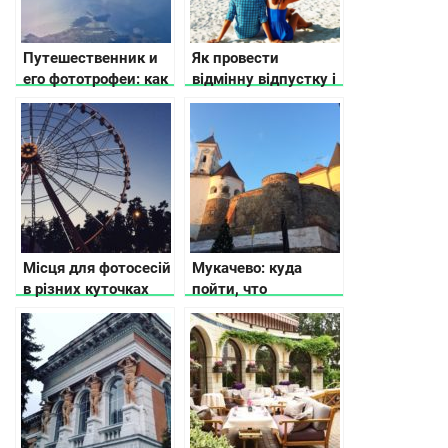
Путешественник и
Як провести
его фототрофеи: как
відмінну відпустку і
сделать удачные
не витрачати
трэвел-снимки
великих грошей
Місця для фотосесій
Мукачево: куда
в різних куточках
пойти, что
України, де має
посмотреть, где
сфотографуватись
остановиться
кожен українець