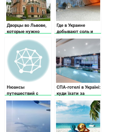
Дворцы во Львове,
Где в Украине
которые нужно
добывают соль и
увидеть
как ее используют
Нюансы
СПА-готелі в Україні:
путешествий с
куди їхати за
домашними
релаксом
животными