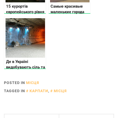
15 курортів
Самые красивые
європейського рівня
маленькие города
в Україні
Украины
Де в Україні
видобувають сіль та
як її використовують
POSTED IN
МІСЦЯ
TAGGED IN
КАРПАТИ
,
МІСЦЯ