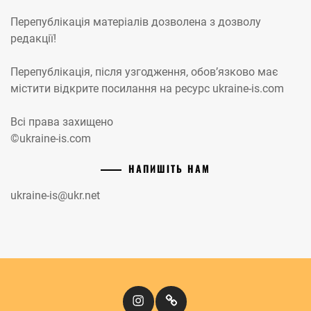
Перепублікація матеріалів дозволена з дозволу
редакції!
Перепублікація, після узгодження, обов’язково має
містити відкрите посилання на ресурс ukraine-is.com
Всі права захищено
©ukraine-is.com
НАПИШІТЬ НАМ
ukraine-is@ukr.net
Instagram
Кіномандри