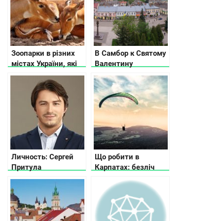
Зоопарки в різних
В Самбор к Святому
містах України, які
Валентину
вас приємно
здивують
Личность: Сергей
Що робити в
Притула
Карпатах: безліч
ідей розваг для
кожного