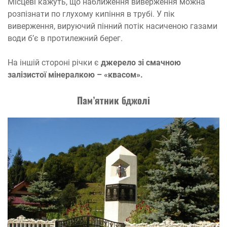
Місцеві кажуть, що наближення виверження можна
розпізнати по глухому кипіння в трубі. У пік
виверження, вируючий пінний потік насиченою газами
води б’є в протилежний берег.
На іншій стороні річки є
джерело зі смачною
залізистої мінералкою – «квасом».
Пам’ятник бджолі