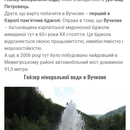
Петровець.
Друге, що варто побачити в Вучкове –
перший в
Європі пам’ятник бджолі
. Справа в тому, що
Вучкове
– батьківщина карпатської медоносної бджоли,
виведеної тут в 60-і роки XX століття. Ця бджола
відрізняється своєю працьовитістю, невибагливістю і
морозостійкістю.
А ще, в 2006 році тут було побудовано найдовший в
Межигірському районі автомобільний міст довжиною
91,3 метра.
Гейзер мінеральної води в Вучкове