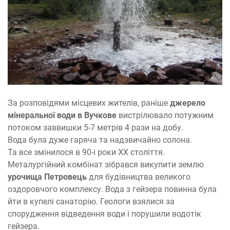
За розповідями місцевих жителів, раніше
джерело
мінеральної води в Вучкове
вистрілювало потужним
потоком заввишки 5-7 метрів 4 рази на добу.
Вода була дуже гаряча та надзвичайно солона.
Та все змінилося в 90-і роки XX століття.
Металургійний комбінат зібрався викупити землю
урочища Петровець
для будівництва великого
оздоровчого комплексу. Вода з гейзера повинна була
йти в купелі санаторію. Геологи взялися за
спорудження відведення води і порушили водотік
гейзера.