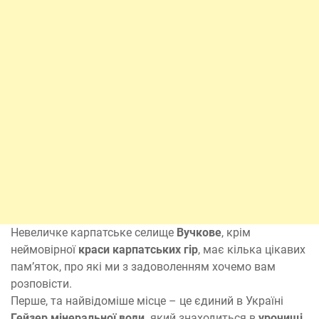
Невеличке карпатське селище
Вучкове
, крім
неймовірної
краси карпатських гір
, має кілька цікавих
пам’яток, про які ми з задоволенням хочемо вам
розповісти.
Перше, та найвідоміше місце – це єдиний в Україні
Гейзер мінеральної води,
який знаходиться в
урочищі