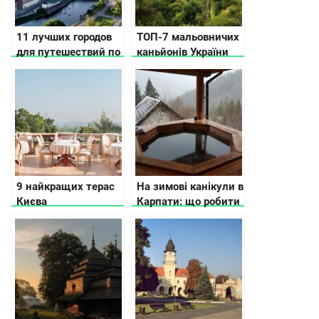
11 лучших городов
ТОП-7 мальовничих
для путешествий по
каньйонів України
Украине по версии
CNN
9 найкращих терас
На зимові канікули в
Києва
Карпати: що робити