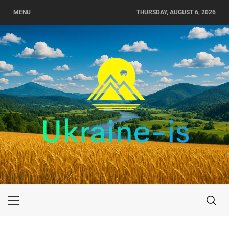
Skip
MENU
THURSDAY, AUGUST 6, 2026
to
content
UKRAINE-IS
ПОДОРОЖI ПО УКРАЇНІ
Primary
Menu