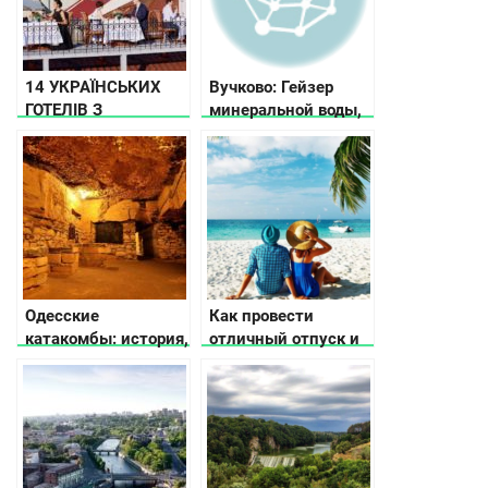
14 УКРАЇНСЬКИХ
Вучково: Гейзер
ГОТЕЛІВ З
минеральной воды,
ДИВОВИЖНИМ
памятник пчеле
МИНУЛИМ
Одесские
Как провести
катакомбы: история,
отличный отпуск и
тайны и легенды
не тратить больших
денег