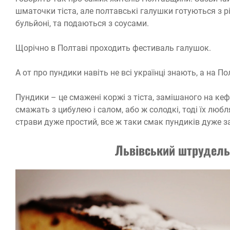
шматочки тіста, але полтавські галушки готуються з р
бульйоні, та подаються з соусами.
Щорічно в Полтаві проходить фестиваль галушок.
А от про пундики навіть не всі українці знають, а на 
Пундики – це смажені коржі з тіста, замішаного на кефі
смажать з цибулею і салом, або ж солодкі, тоді їх лю
страви дуже простий, все ж таки смак пундиків дуже з
Львівський штрудель