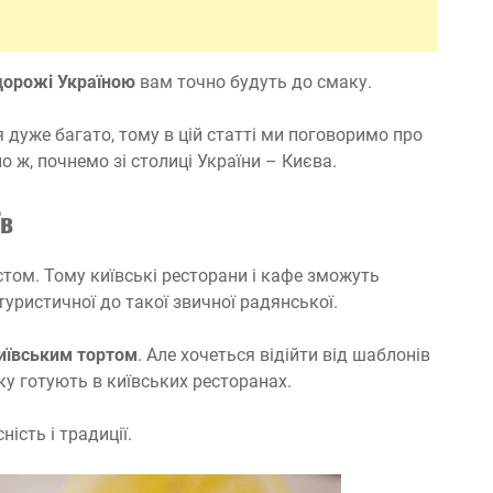
дорожі Україною
вам точно будуть до смаку.
я дуже багато, тому в цій статті ми поговоримо про
о ж, почнемо зі столиці України – Києва.
їв
стом. Тому київські ресторани і кафе зможуть
туристичної до такої звичної радянської.
иївським тортом
. Але хочеться відійти від шаблонів
ку готують в київських ресторанах.
ість і традиції.