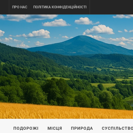
Skip
ПРО НАС
ПОЛІТИКА КОНФІДЕНЦІЙНОСТІ
to
content
UKRAINE-
ПОДОРОЖI ПО УКРАЇНІ
ПОДОРОЖІ
МІСЦЯ
ПРИРОДА
СУСПІЛЬСТВ