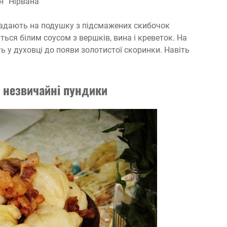
н “Нірвана”
ладають на подушку з підсмажених скибочок
ться білим соусом з вершків, вина і креветок. На
 у духовці до появи золотистої скоринки. Навіть
а незвичайні пундики