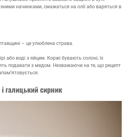
ізними начинками, смажаться на олії або варяться в
Полтавщині – це улюблена страва.
рі або воді з яйцем. Коржі бувають солоні, їх
блять подавати з медом. Незважаючи на те, що рецепт
апам’ятовується.
 і галицький сирник