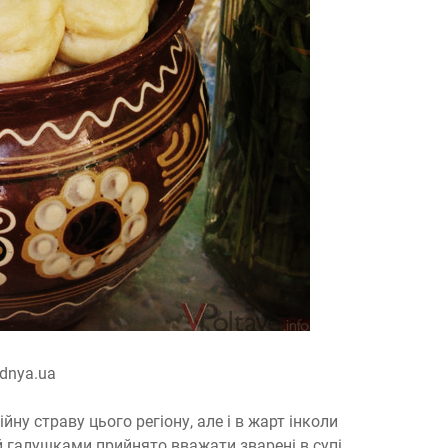
dnya.ua
ну страву цього регіону, але і в жарт інколи
 галушками прийнято вважати зварені в супі