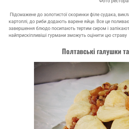
Фото рестора
Підсмажене до золотистої скоринки філе судака, вик
картоплі, до риби додають варене яйце. Все це поливає
завершення блюдо посипають тертим сиром і запікають
найприскіпливіші гурмани зможуть оцінити цю страву
Полтавські галушки т