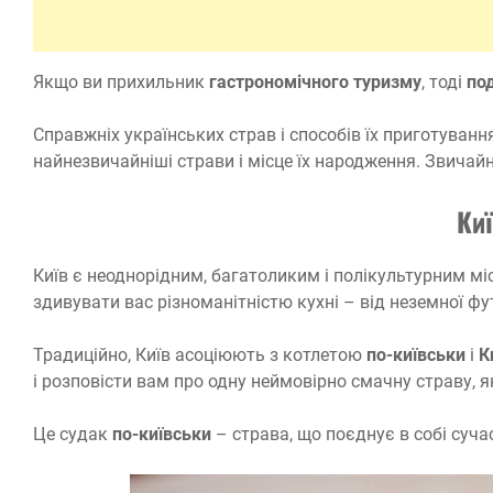
Якщо ви прихильник
гастрономічного туризму
, тоді
по
Справжніх українських страв і способів їх приготуванн
найнезвичайніші страви і місце їх народження. Звичайн
Ки
Київ є неоднорідним, багатоликим і полікультурним мі
здивувати вас різноманітністю кухні – від неземної фу
Традиційно, Київ асоціюють з котлетою
по-київськи
і
К
і розповісти вам про одну неймовірно смачну страву, я
Це судак
по-київськи
– страва, що поєднує в собі сучасн