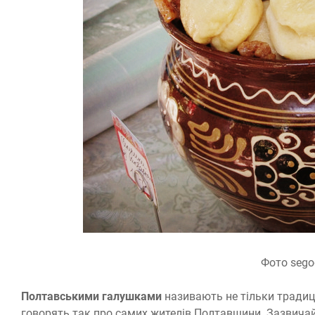
Фото sego
Полтавськими галушками
називають не тільки традицій
говорять так про самих жителів Полтавщини. Зазвичай