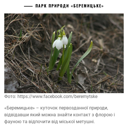
ПАРК ПРИРОДИ «БЕРЕМИЦЬКЕ»
Фото: https://www.facebook.com/beremytske
«Беремицьке» – куточок первозданної природи,
відвідавши який можна знайти контакт з флорою і
фауною та відпочити від міської метушні.