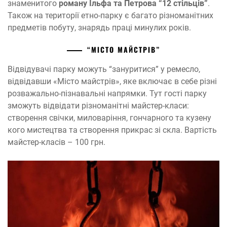
знаменитого
роману Ільфа та Петрова “12 стільців”
.
Також на території етно-парку є багато різноманітних
предметів побуту, знарядь праці минулих років.
“МІСТО МАЙСТРІВ”
Відвідувачі парку можуть “зануритися” у ремесло,
відвідавши «Місто майстрів», яке включає в себе різні
розважально-пізнавальні напрямки. Тут гості парку
зможуть відвідати різноманітні майстер-класи:
створення свічки, миловаріння, гончарного та кузену
кого мистецтва та створення прикрас зі скла. Вартість
майстер-класів – 100 грн.