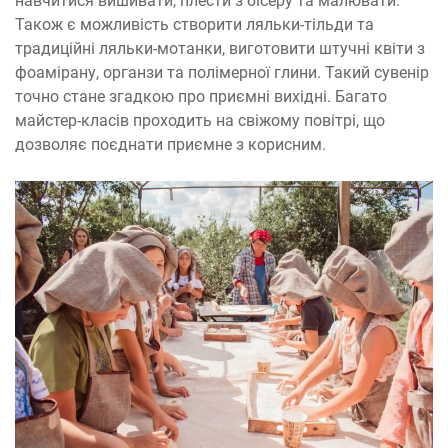
навчитися вишивати, плести з бісеру та малювати.
Також є можливість створити ляльки-тільди та
традиційні ляльки-мотанки, виготовити штучні квіти з
фоамірану, органзи та полімерної глини. Такий сувенір
точно стане згадкою про приємні вихідні. Багато
майстер-класів проходить на свіжому повітрі, що
дозволяє поєднати приємне з корисним.