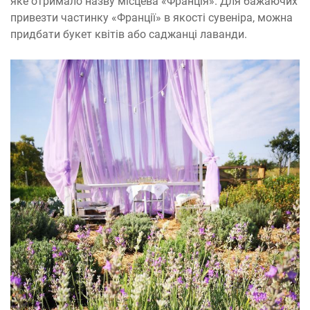
яке отримало назву місцева «Франція». Для бажаючих
привезти частинку «Франції» в якості сувеніра, можна
придбати букет квітів або саджанці лаванди.