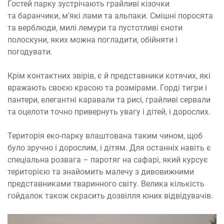
Гостей парку зустрічають грайливі кізочки
та баранчики, м’які лами та альпаки. Смішні поросята
та верблюди, милі лемури та пустотливі єноти
полоскуни, яких можна погладити, обійняти і
погодувати.
Крім контактних звірів, є й представники котячих, які
вражають своєю красою та розмірами. Горді тигри і
пантери, елегантні каравали та рисі, грайливі сервали
та оцелоти точно привернуть увагу і дітей, і дорослих.
Територія еко-парку влаштована таким чином, щоб
було зручно і дорослим, і дітям. Для останніх навіть є
спеціальна розвага – паротяг на сафарі, який курсує
територією та знайомить малечу з дивовижними
представниками тваринного світу. Велика кількість
гойдалок також скрасить дозвілля юних відвідувачів.