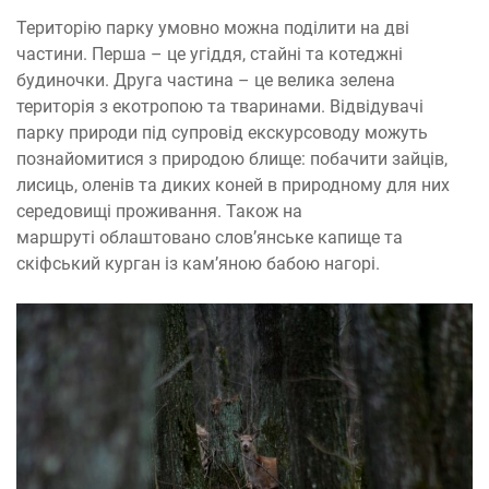
Територію парку умовно можна поділити на дві
частини. Перша – це угіддя, стайні та котеджні
будиночки. Друга частина – це велика зелена
територія з екотропою та тваринами. Відвідувачі
парку природи під супровід екскурсоводу можуть
познайомитися з природою блище: побачити зайців,
лисиць, оленів та диких коней в природному для них
середовищі проживання. Також на
маршруті облаштовано слов’янське капище та
скіфський курган із кам’яною бабою нагорі.