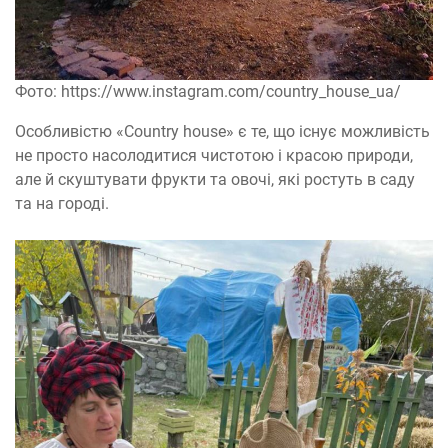
Фото: https://www.instagram.com/country_house_ua/
Особливістю «Country house» є те, що існує можливість
не просто насолодитися чистотою і красою природи,
але й скуштувати фрукти та овочі, які ростуть в саду
та на городі.