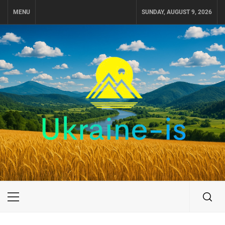
Skip
MENU
SUNDAY, AUGUST 9, 2026
to
content
UKRAINE-IS
ПОДОРОЖI ПО УКРАЇНІ
Primary
Menu