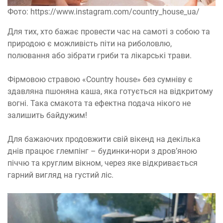
Фото: https://www.instagram.com/country_house_ua/
Для тих, хто бажає провести час на самоті з собою та
природою є можливість піти на риболовлю,
полювання або зібрати гриби та лікарські трави.
Фірмовою стравою «Country house» без сумніву є
здавляна пшоняна каша, яка готується на відкритому
вогні. Така смакота та ефектна подача нікого не
залишить байдужим!
Для бажаючих продовжити свій вікенд на декілька
днів працює глемпінг – будинки-нори з дров’яною
піччю та круглим вікном, через яке відкривається
гарний вигляд на густий ліс.