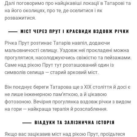
Далі поговоримо про найцікавіші локації в Татарові та
на його околицях, про те, де оселитися і як
розважитися.
МІСТ ЧЕРЕЗ ПРУТ І КРАЄВИДИ ВЗДОВЖ РІЧКИ
Річка Прут розтинає Татарів навпіл, додаючи
мальовничості селищу. Уздовж неї прокладені можна
прогулятися, насолоджуючись свіжістю та пейзажами.
Саме над рікою Прут тут розташований один із
символів селища — старий арковий міст.
Він поєднує береги Татарова ще з XIX століття й досі є
не лише інженерною пам’яткою, а й цікавою
фотозоною. Вечірня прогулянка вздовж річки з видом
на гори — найкраща терапія й розслаблення.
ВІАДУКИ ТА ЗАЛІЗНИЧНА ІСТОРІЯ
Якщо вас зацікавив міст над рікою Прут, проїдьтеся