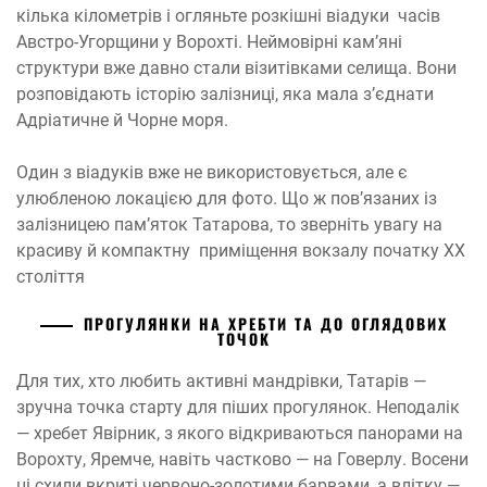
кілька кілометрів і огляньте розкішні віадуки часів
Австро-Угорщини у Ворохті. Неймовірні кам’яні
структури вже давно стали візитівками селища. Вони
розповідають історію залізниці, яка мала з’єднати
Адріатичне й Чорне моря.
Один з віадуків вже не використовується, але є
улюбленою локацією для фото. Що ж пов’язаних із
залізницею пам’яток Татарова, то зверніть увагу на
красиву й компактну приміщення вокзалу початку XX
століття
ПРОГУЛЯНКИ НА ХРЕБТИ ТА ДО ОГЛЯДОВИХ
ТОЧОК
Для тих, хто любить активні мандрівки, Татарів —
зручна точка старту для піших прогулянок. Неподалік
— хребет Явірник, з якого відкриваються панорами на
Ворохту, Яремче, навіть частково — на Говерлу. Восени
ці схили вкриті червоно-золотими барвами, а влітку —