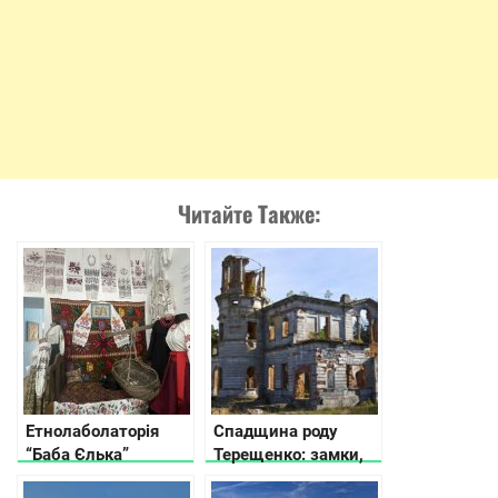
Читайте Также:
Етнолаболаторія
Спадщина роду
“Баба Єлька”
Терещенко: замки,
маєтки та палаци