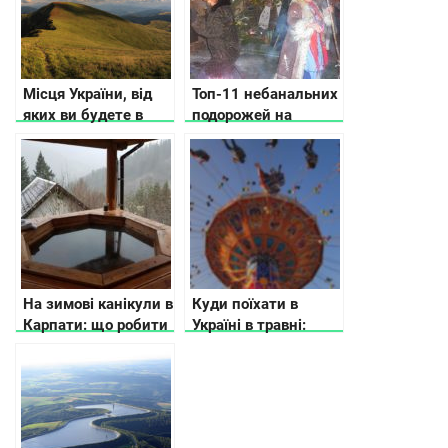
Місця України, від
Топ-11 небанальних
яких ви будете в
подорожей на
захваті восени
Різдво
На зимові канікули в
Куди поїхати в
Карпати: що робити
Україні в травні:
афіша подій