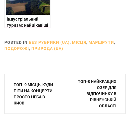
Індустріальний
туризм: найцікавіші
об’єкти для
відвідування
POSTED IN
БЕЗ РУБРИКИ (UA)
,
МІСЦЯ
,
МАРШРУТИ
,
ПОДОРОЖІ
,
ПРИРОДА (UA)
Навігація
ТОП-8 НАЙКРАЩИХ
ТОП- 9 МІСЦЬ, КУДИ
записів
ОЗЕР ДЛЯ
ПІТИ НА КОНЦЕРТИ
ВІДПОЧИНКУ В
ПРОСТО НЕБА В
РІВНЕНСЬКІЙ
КИЄВІ
ОБЛАСТІ