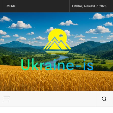
Skip
MENU
FRIDAY, AUGUST 7, 2026
to
content
UKRAINE-IS
ПОДОРОЖI ПО УКРАЇНІ
Primary
Menu