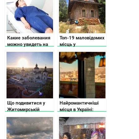
Какие заболевания
Топ-19 маловідомих
можно увидеть на
місць у
КТ?
Житомирській
області: що
подивитися, куди
поїхати
Що подивитися у
Найромантичніші
Житомирській
місця в Україні:
області
готелі, заклади та
інші локації, де
провести час з
коханими