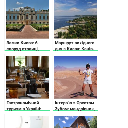
Замки Києва: 6
Маршрут вихідного
споруд столиці,
дня з Києва: Канів-
історії яких ви не
Трипілля
знали
Гастрономічний
Інтерв’ю з Орестом
туризм в Україні:
Зубом: мандрівник,
кращі напрямки,
блогер та онлайн-
місця та
підприємець
рекомендації