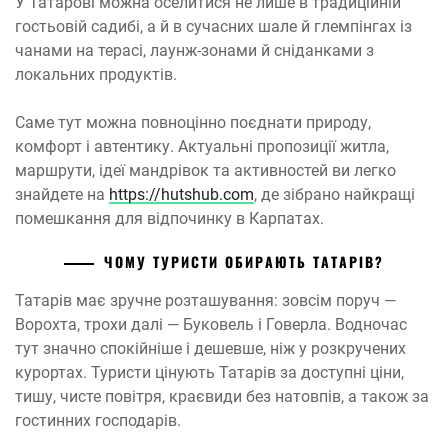
У Татарові можна оселитися не лише в традиційній
гостьовій садибі, а й в сучасних шале й глемпінгах із
чанами на терасі, лаунж-зонами й сніданками з
локальних продуктів.
Саме тут можна повноцінно поєднати природу,
комфорт і автентику. Актуальні пропозиції житла,
маршрути, ідеї мандрівок та активностей ви легко
знайдете на
https://hutshub.com
, де зібрано найкращі
помешкання для відпочинку в Карпатах.
ЧОМУ ТУРИСТИ ОБИРАЮТЬ ТАТАРІВ?
Татарів має зручне розташування: зовсім поруч —
Ворохта, трохи далі — Буковель і Говерла. Водночас
тут значно спокійніше і дешевше, ніж у розкручених
курортах. Туристи цінують Татарів за доступні ціни,
тишу, чисте повітря, краєвиди без натовпів, а також за
гостинних господарів.