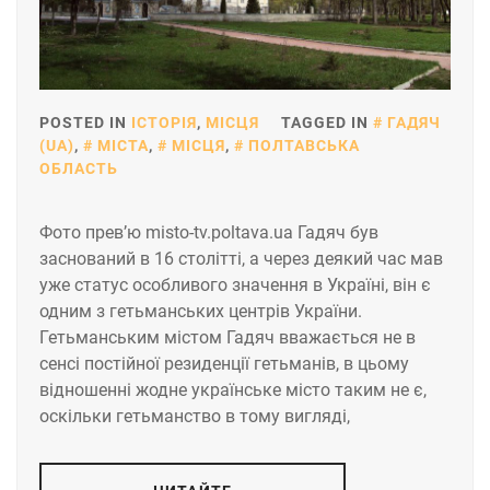
POSTED IN
ІСТОРІЯ
,
МІСЦЯ
TAGGED IN
ГАДЯЧ
(UA)
,
МІСТА
,
МІСЦЯ
,
ПОЛТАВСЬКА
ОБЛАСТЬ
Фото прев’ю misto-tv.poltava.ua Гадяч був
заснований в 16 столітті, а через деякий час мав
уже статус особливого значення в Україні, він є
одним з гетьманських центрів України.
Гетьманським містом Гадяч вважається не в
сенсі постійної резиденції гетьманів, в цьому
відношенні жодне українське місто таким не є,
оскільки гетьманство в тому вигляді,