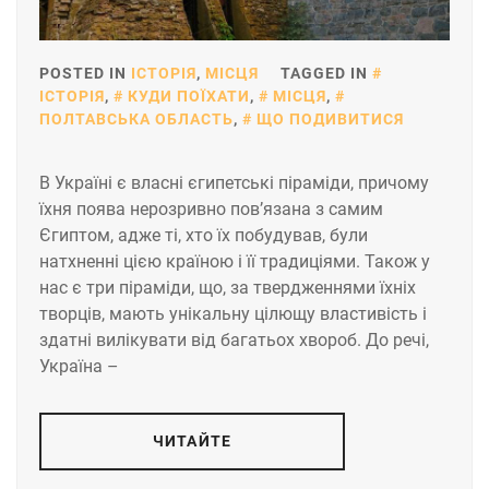
POSTED IN
ІСТОРІЯ
,
МІСЦЯ
TAGGED IN
ІСТОРІЯ
,
КУДИ ПОЇХАТИ
,
МІСЦЯ
,
ПОЛТАВСЬКА ОБЛАСТЬ
,
ЩО ПОДИВИТИСЯ
В Україні є власні єгипетські піраміди, причому
їхня поява нерозривно пов’язана з самим
Єгиптом, адже ті, хто їх побудував, були
натхненні цією країною і її традиціями. Також у
нас є три піраміди, що, за твердженнями їхніх
творців, мають унікальну цілющу властивість і
здатні вилікувати від багатьох хвороб. До речі,
Україна –
ЧИТАЙТЕ