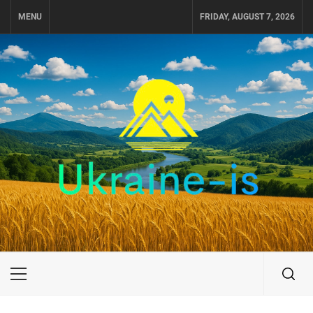
Skip
MENU
FRIDAY, AUGUST 7, 2026
to
content
UKRAINE-IS
ПОДОРОЖI ПО УКРАЇНІ
Primary
Menu