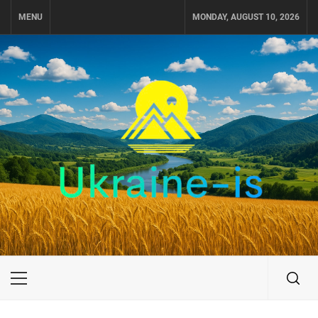
Skip
MENU
MONDAY, AUGUST 10, 2026
to
content
UKRAINE-IS
ПОДОРОЖI ПО УКРАЇНІ
Primary
Menu