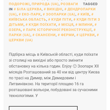
ПОДОРОЖІ
,
ПРИРОДА (UA)
,
РОЗВАГИ
TAGGED
IN
БІЛА ЦЕРКВА
,
ВИХІДНІ
,
ДЕНДРОПАРКИ
(UA)
,
ЕКО-ПАРК
,
ЗООПАРКИ (UA)
,
КИЇВ
,
КИЇВСЬКА ОБЛАСТЬ
,
КУДИ ПІТИ
,
КУДИ ПІТИ З
ДІТЬМИ
,
КУДИ ПОЇХАТИ
,
МІСЦЯ
,
МЛИНИ
,
ОЗЕРА
,
ПАРК ІСТОРИЧНОЇ РЕКОНСТРУКЦІЇ
,
ПАРКИ (UA)
,
СКАНСЕНИ
,
ФЕРМИ
,
ЦЕРКВИ
,
ЦЕРКВИ (UA)
Підбірка місць в Київській області, куди поїхати
зі столиці на вихідні або просто змінити
обстановку на кілька годин. Enjoy 🙂 Зоопарк ХІІ
місяців Розташований за 40 км від центру Києва
по трасі на Димер, між Демидовим і
Литвинівкою. На території площею 16 га
розташовані вольєри, побудовані за сучасними
технологіями. У