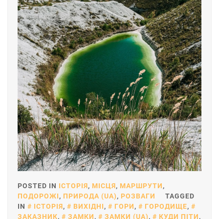
POSTED IN
ІСТОРІЯ
,
МІСЦЯ
,
МАРШРУТИ
,
ПОДОРОЖІ
,
ПРИРОДА (UA)
,
РОЗВАГИ
TAGGED
IN
ІСТОРІЯ
,
ВИХІДНІ
,
ГОРИ
,
ГОРОДИЩЕ
,
ЗАКАЗНИК
,
ЗАМКИ
,
ЗАМКИ (UA)
,
КУДИ ПІТИ
,