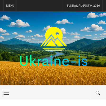
Skip
MENU
SUNDAY, AUGUST 9, 2026
to
content
UKRAINE-IS
ПОДОРОЖI ПО УКРАЇНІ
Primary
Menu