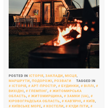
POSTED IN
ІСТОРІЯ
,
ЗАКЛАДИ
,
МІСЦЯ
,
МАРШРУТИ
,
ПОДОРОЖІ
,
РОЗВАГИ
TAGGED IN
ІСТОРІЯ
,
АРТ-ПРОСТІР
,
БУДИНКИ
,
ВІЛЛІ
,
ВИХІДНІ
,
ГЛЕМПІНГ
,
ЖИТОМИРСЬКА
ОБЛАСТЬ
,
ЖИТОМИРЩИНА
,
ЗАМКИ (UA)
,
КІРОВОГРАДСЬКА ОБЛАСТЬ
,
КАВ'ЯРНІ
,
КИЇВ
,
КИЇВСЬКЕ МОРЕ
,
КОСТЕЛИ
,
КУДИ ПІТИ
,