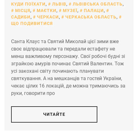
КУДИ ПОЇХАТИ
,
ЛЬВІВ
,
ЛЬВІВСЬКА ОБЛАСТЬ
,
МІСЦЯ
,
МАЄТКИ
,
МУЗЕЇ
,
ПАЛАЦИ
,
САДИБИ
,
ЧЕРКАСИ
,
ЧЕРКАСЬКА ОБЛАСТЬ
,
ЩО ПОДИВИТИСЯ
Санта Клаус та Святий Миколай цієї зими вже
своє відпрацювали та передали естафету не
менш важливому персонажу. Свої робочі будні зі
зграйкою амурів починає Святий Валентин. Тож
усі закохані світу починають планувати
святкування. А на мешканців та гостей України,
чекає цілих 16 локацій, де можна тримаючись за
руки, говорити про
ЧИТАЙТЕ