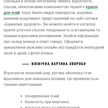
Оскільки в основі патогенезу лежить відсутність
сльози, обов’язковим компонентом терапії є
краплі
для очей
. Існує безліч видів препаратів, зокрема,
великий асортимент представлений на сайті аптеки
«Бажаємо здоров’я». Ви можете знайти в каталозі
краплі штучної сльози, поєднання їх із вітамінами та
іншими корисними речовинами. Знайти інформацію
про склад можна в описі товару. Оформити
замовлення можливо онлайн або придбати необхідний
засіб в одній з філій аптеки.
КЛІНІЧНА КАРТИНА ХВОРОБИ
Втрачаючи захисний шар, рогова оболонка стає
вразливою для зовнішніх впливів. Це проявляється
такими симптомами:
почервоніння очей;
болючість при морганні;
відчуття піску та пересихання;