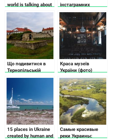
world is talking about
інстаграмних
закладів Львова
Що подивитися в
Краса музеїв
Тернопільській
України (фото)
області
15 places in Ukraine
Самые красивые
created by human and
реки Украины: