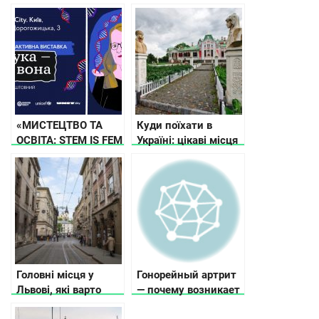
nature that you will
легенды и истории
love for a lifetime
«МИСТЕЦТВО ТА
Куди поїхати в
ОСВІТА: STEM IS FEM
Україні: цікаві місця
ВІДКРИВАЄ
для вихідних
ВИСТАВКУ «НАУКА
– ЦЕ ВОНА» В
UNIT.City
Головні місця у
Гонорейный артрит
Львові, які варто
— почему возникает
побачити та цікаві
и как проявляется