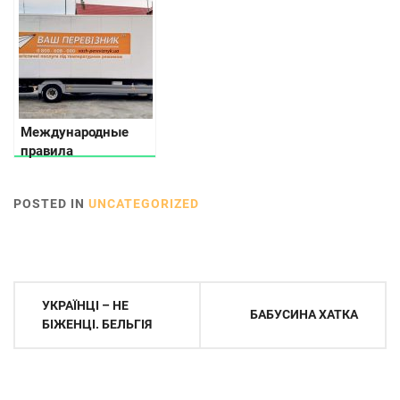
факти про них
Международные
правила
автоперевозки
фруктов и овощей в
POSTED IN
UNCATEGORIZED
Украине
Навігація
УКРАЇНЦІ – НЕ
БАБУСИНА ХАТКА
записів
БІЖЕНЦІ. БЕЛЬГІЯ