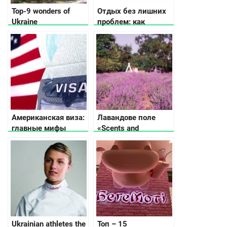
Top-9 wonders of
Отдых без лишних
Ukraine
проблем: как
подготовиться?
Американская виза:
Лавандове поле
главные мифы
«Scents and
Sensations».
Ukrainian athletes the
Топ – 15