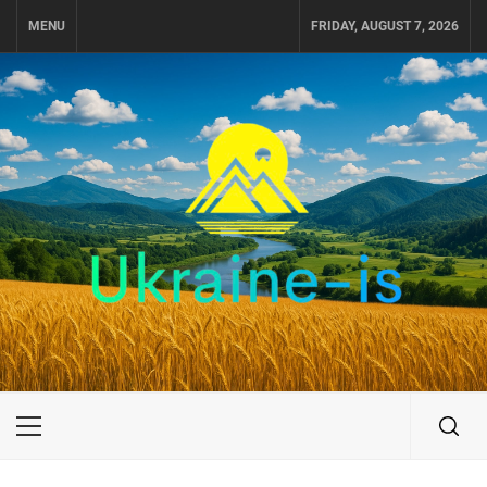
Skip
MENU
FRIDAY, AUGUST 7, 2026
to
content
UKRAINE-IS
ПОДОРОЖI ПО УКРАЇНІ
Primary
Menu