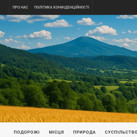
Skip
ПРО НАС
ПОЛІТИКА КОНФІДЕНЦІЙНОСТІ
to
content
UKRAINE-
ПОДОРОЖI ПО УКРАЇНІ
ПОДОРОЖІ
МІСЦЯ
ПРИРОДА
СУСПІЛЬСТВ