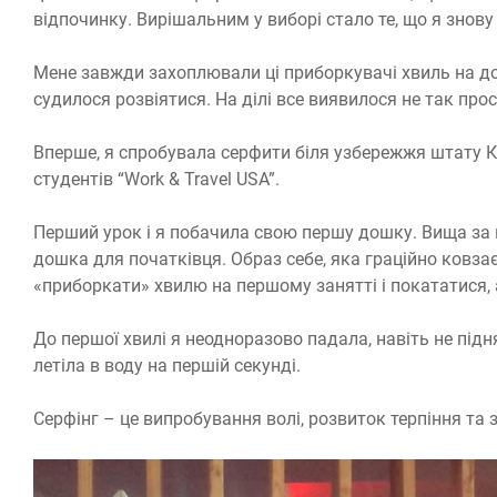
відпочинку. Вирішальним у виборі стало те, що я знов
Мене завжди захоплювали ці приборкувачі хвиль на до
судилося розвіятися. На ділі все виявилося не так прос
Вперше, я спробувала серфити біля узбережжя штату К
студентів “Work & Travel USA”.
Перший урок і я побачила свою першу дошку. Вища за 
дошка для початківця. Образ себе, яка граційно ковзає
«приборкати» хвилю на першому занятті і покататися, а
До першої хвилі я неодноразово падала, навіть не підн
летіла в воду на першій секунді.
Серфінг – це випробування волі, розвиток терпіння та з