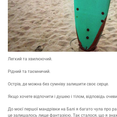
Легкий та хвилюючий.
Рідний та таємничий.
Острів, де можна без сумніву залишити своє серце.
Якщо хочете відпочити і душею і тілом, відповідь очев
До моєї першої мандрівки на Балі я багато чула про ра
це залишалось лище фантазією. Так сталося, що я знахо