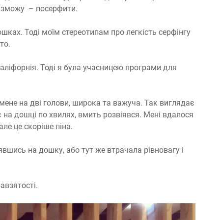
у зможу – посерфити.
шках. Тоді моїм стереотипам про легкість серфінгу
то.
аліфорнія. Тоді я була учасницею програми для
мене на дві голови, широка та важуча. Так виглядає
 на дошці по хвилях, вмить розвіявся. Мені вдалося
ле це скоріше піна.
явшись на дошку, або тут же втрачала рівновагу і
авзятості.