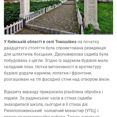
У Київській області в селі Томашівка
на початку
двадцятого століття була спроектована резиденція
для шляхтичів Хоєцьких. Двоповерхова садиба була
побудована з цегли. Згідно із задумом будівля мала
складний план. Нотки витонченості в архітектуру
будівлі додали карнизи, лопатки і фронтони,
розташовані на тлі фасадної стіни над отвором вікон.
Відкриту веранду прикрасила різьблена обробка і
лоджія. За радянських часів в стінах садиби
знаходилася школа, сьогодні в її стінах діє
Ризоположенський чоловічий монастир (УПЦ) і
ведуться реставраційні роботи. Також, ведеться