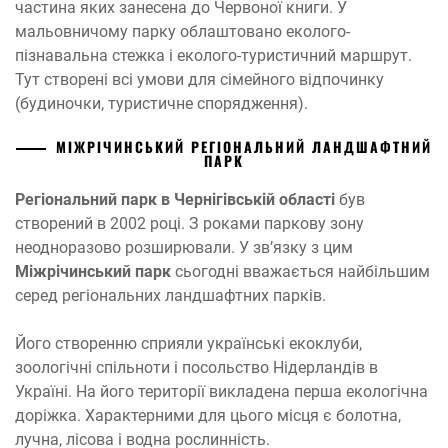
частина яких занесена до Червоної книги. У
мальовничому парку облаштовано еколого-
пізнавальна стежка і еколого-туристичний маршрут.
Тут створені всі умови для сімейного відпочинку
(будиночки, туристичне спорядження).
МІЖР
І
Ч
И
НС
Ь
К
И
Й РЕГІОНАЛЬНИЙ ЛАНДШАФТНИЙ
ПАРК
Регіональний парк в Чернігівській області
був
створений в 2002 році. З роками паркову зону
неодноразово розширювали. У зв’язку з цим
Міжрічинський парк
сьогодні вважається найбільшим
серед регіональних ландшафтних парків.
Його створенню сприяли українські екоклуби,
зоологічні спільноти і посольство Нідерландів в
Україні. На його території викладена перша екологічна
доріжка. Характерними для цього місця є болотна,
лучна, лісова і водна рослинність.