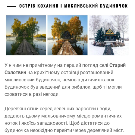
ОСТРІВ
КОХАННЯ
І МИСЛИВСЬКИЙ БУДИНОЧОК
У нічим не примітному на перший погляд селі
Старий
Солотвин
на крихітному острівці розташований
мисливський будиночок, немов з дитячих казок.
Будиночок був зведений для рибалок, щоб ті могли
сховатися в разі негоди.
Дерев’яні стіни серед зеленних заростей і води,
додають цьому мальовничому місцю романтичних
ноток і якоїсь загадковості. Щоб дістатися до
будиночка необхідно перейти через дерев’яний міст.