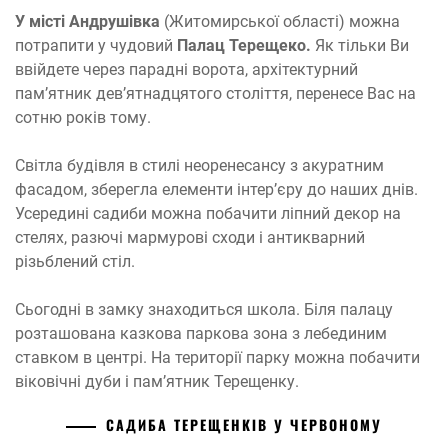
У місті Андрушівка
(Житомирської області) можна
потрапити у чудовий
Палац Терещеко.
Як тільки Ви
ввійдете через парадні ворота, архітектурний
пам’ятник дев’ятнадцятого століття, перенесе Вас на
сотню років тому.
Світла будівля в стилі неоренесансу з акуратним
фасадом, зберегла елементи інтер’єру до наших днів.
Усередині садиби можна побачити ліпний декор на
стелях, разючі мармурові сходи і антикварний
різьблений стіл.
Сьогодні в замку знаходиться школа. Біля палацу
розташована казкова паркова зона з лебединим
ставком в центрі. На території парку можна побачити
віковічні дуби і пам’ятник Терещенку.
САДИБА ТЕРЕЩЕНКІВ У ЧЕРВОНОМУ