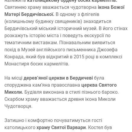
належить
католицькому ордену босих кармелітів.
Святинею храму вважається чудотворна
ікона Божої
Матері Бердичівської.
В одному з флігелів
(колишньому будинку священиків) знаходиться
Бердичівський міський історичний музей. В його стінах
розкажуть історію міста і поведуть екскурсії по
тематичним виставкам. Пізнавальним виявиться
похід в Музей англійського письменника Джозефа
Конрада, який був відкритий в 2015 році в комплексі
Монастиря босих кармелітів.
На місці
дерев’яної церкви в Бердичеві
була
споруджена кам’яна православна
церква Святого
Миколи.
Будівля виконана в стилі пізнього бароко.
Скарбом храму вважається древня ікона Миколи
Чудотворця.
Затишно і комфортно почуватимуться гості
католицького
храму Святої Варвари
. Костел був