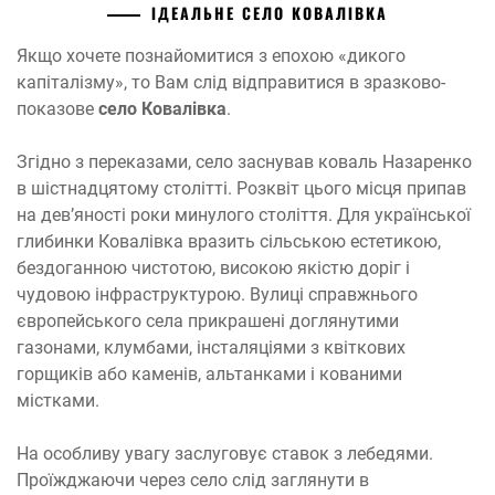
ІДЕАЛЬНЕ СЕЛО КОВАЛІВКА
Якщо хочете познайомитися з епохою «дикого
капіталізму», то Вам слід відправитися в зразково-
показове
село Ковалівка
.
Згідно з переказами, село заснував коваль Назаренко
в шістнадцятому столітті. Розквіт цього місця припав
на дев’яності роки минулого століття. Для української
глибинки Ковалівка вразить сільською естетикою,
бездоганною чистотою, високою якістю доріг і
чудовою інфраструктурою. Вулиці справжнього
європейського села прикрашені доглянутими
газонами, клумбами, інсталяціями з квіткових
горщиків або каменів, альтанками і кованими
містками.
На особливу увагу заслуговує ставок з лебедями.
Проїжджаючи через село слід заглянути в