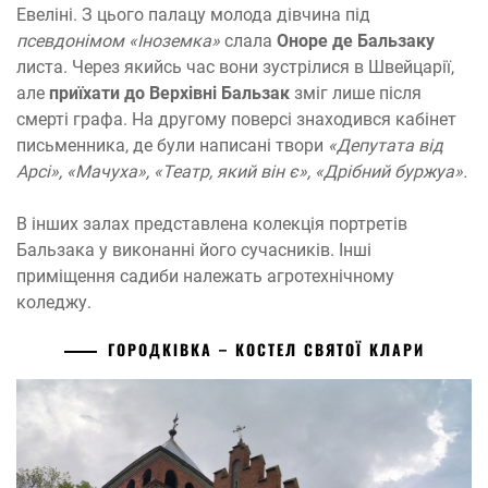
Евеліні. З цього палацу молода дівчина під
псевдонімом «Іноземка»
слала
Оноре де Бальзаку
листа. Через якийсь час вони зустрілися в Швейцарії,
але
приїхати до Верхівні Бальзак
зміг лише після
смерті графа. На другому поверсі знаходився кабінет
письменника, де були написані твори
«Депутата від
Арсі», «Мачуха», «Театр, який він є», «Дрібний буржуа».
В інших залах представлена колекція портретів
Бальзака у виконанні його сучасників. Інші
приміщення садиби належать агротехнічному
коледжу.
ГОРОДКІВКА – КОСТЕЛ СВЯТОЇ КЛАРИ