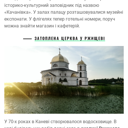
історико-культурний заповідник під назвою
«Качанівка». У залах палацу розташовувалися музейні
експонати. У флігелях тепер готельні номери, поруч
можна знайти магазин і кафетерій.
ЗАТОПЛЕНА ЦЕРКВ
А
У
РЖИЩЕВ
І
У 70-х роках в Каневі створювалося водосховище. В