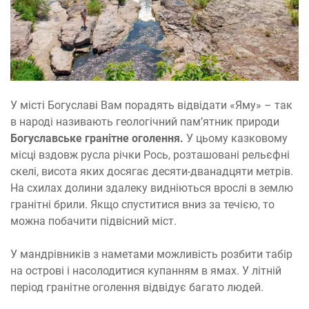
У місті Богуславі Вам порадять відвідати «Яму» – так
в народі називають геологічний пам’ятник природи
Богуславське гранітне оголення.
У цьому казковому
місці вздовж русла річки Рось, розташовані рельєфні
скелі, висота яких досягає десяти-дванадцяти метрів.
На схилах долини здалеку видніються врослі в землю
гранітні брили. Якщо спуститися вниз за течією, то
можна побачити підвісний міст.
У мандрівників з наметами можливість розбити табір
на острові і насолодитися купанням в ямах. У літній
період гранітне оголення відвідує багато людей.