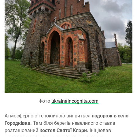
Фото
ukrainaincognita.com
Атмосферною і спокійною виявиться
подорож в село
Городківка.
Там біля берегів невеликого ставка
розташований
костел Святої Клари.
Ініціював