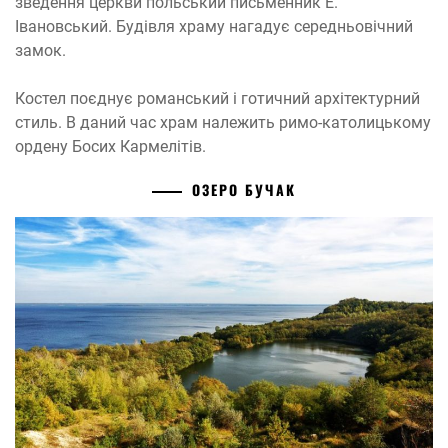
зведення церкви польський письменник Е.
Івановський. Будівля храму нагадує середньовічний
замок.
Костел поєднує романський і готичний архітектурний
стиль. В даний час храм належить римо-католицькому
ордену Босих Кармелітів.
ОЗЕРО БУЧАК