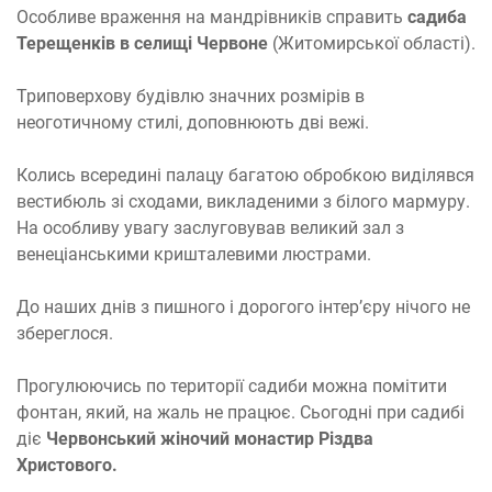
Особливе враження на мандрівників справить
садиба
Терещенків в селищі Червоне
(Житомирської області).
Триповерхову будівлю значних розмірів в
неоготичному стилі, доповнюють дві вежі.
Колись всередині палацу багатою обробкою виділявся
вестибюль зі сходами, викладеними з білого мармуру.
На особливу увагу заслуговував великий зал з
венеціанськими кришталевими люстрами.
До наших днів з пишного і дорогого інтер’єру нічого не
збереглося.
Прогулюючись по території садиби можна помітити
фонтан, який, на жаль не працює. Сьогодні при садибі
діє
Червонський жіночий монастир Різдва
Христового.