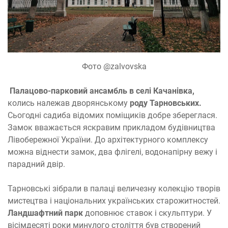
Фото @zalvovska
Палацово-парковий ансамбль в селі Качанівка,
колись належав дворянському
роду Тарновських.
Сьогодні садиба відомих поміщиків добре збереглася.
Замок вважається яскравим прикладом будівництва
Лівобережної України. До архітектурного комплексу
можна віднести замок, два флігелі, водонапірну вежу і
парадний двір.
Тарновські зібрали в палаці величезну колекцію творів
мистецтва і національних українських старожитностей.
Ландшафтний парк
доповнює ставок і скульптури. У
вісімдесяті роки минулого століття був створений