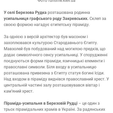
Фото funtime.kiev.ua
У селі Березова Рудка
розташована родинна
усипальниця графського роду Закревських.
Склеп за
своєю формою нагадує єгипетську піраміду.
За однією з версій архітектор був масоном і
захоплювався культурою Стародавнього Єгипту.
Мавзолей був побудований над могилою предків, що
додає символічного сенсу усипальниці. У спорудженні
поєднуються форми піраміди, язичницькі елементи і
православні символи. Біля входу в усипальницю
розташована привезена з Єгипту статуя богині Ісіди.
Над входом в піраміду виднівся православний хрест. У
центральній частині залу розташовувався вівтар і
кам’яний хрест.
Піраміда-усипальня в Березовій Рудці
– це один з
трьох пірамідальних храмів в Україні. За радянських