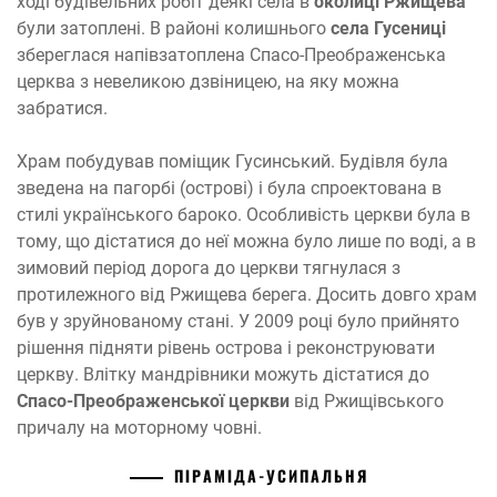
ході будівельних робіт деякі села в
околиці Ржищева
були затоплені. В районі колишнього
села Гусениці
збереглася напівзатоплена Спасо-Преображенська
церква з невеликою дзвіницею, на яку можна
забратися.
Храм побудував поміщик Гусинський. Будівля була
зведена на пагорбі (острові) і була спроектована в
стилі українського бароко. Особливість церкви була в
тому, що дістатися до неї можна було лише по воді, а в
зимовий період дорога до церкви тягнулася з
протилежного від Ржищева берега. Досить довго храм
був у зруйнованому стані. У 2009 році було прийнято
рішення підняти рівень острова і реконструювати
церкву. Влітку мандрівники можуть дістатися до
Спасо-Преображенської церкви
від Ржищівського
причалу на моторному човні.
ПІРАМІДА-УСИПАЛЬНЯ