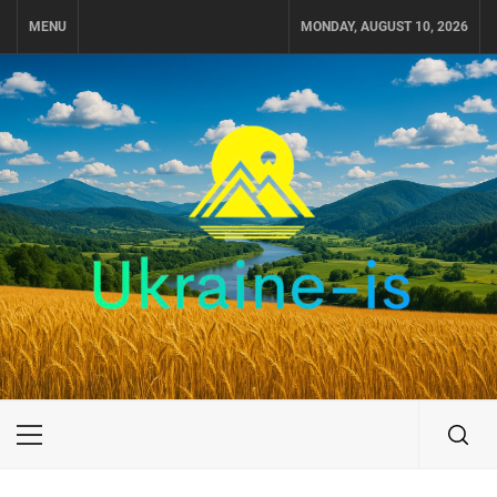
Skip
MENU
MONDAY, AUGUST 10, 2026
to
content
UKRAINE-IS
ПОДОРОЖI ПО УКРАЇНІ
Primary
Menu