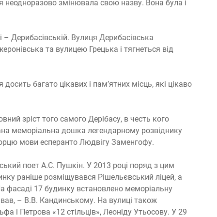
я неодноразово змінювала свою назву. Вона була і
лі – Дерибасівській. Вулиця Дерибасівська
ронівська та вулицею Грецька і тягнеться від
 досить багато цікавих і пам’ятних місць, які цікаво
вний зріст того самого Дерібасу, в честь кого
ана меморіальна дошка легендарному розвіднику
ворцю мови есперанто Людвігу Заменгофу.
ський поет А.С. Пушкін. У 2013 році поряд з цим
инку раніше розміщувався Рішельєвський ліцей, а
На фасаді 17 будинку встановлено меморіальну
вав, – В.В. Кандинському. На вулиці також
фа і Петрова «12 стільців», Леоніду Утьосову. У 29