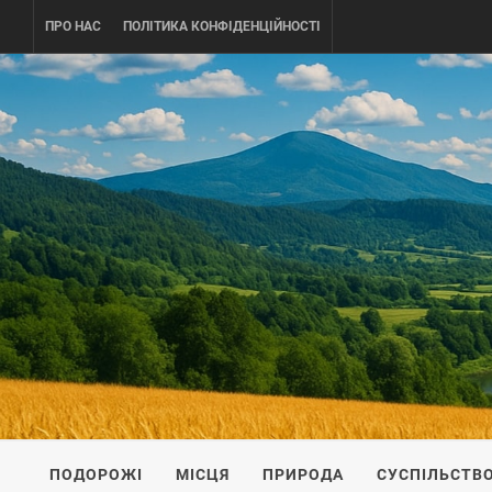
Skip
ПРО НАС
ПОЛІТИКА КОНФІДЕНЦІЙНОСТІ
to
content
UKRAINE-
ПОДОРОЖI ПО УКРАЇНІ
ПОДОРОЖІ
МІСЦЯ
ПРИРОДА
СУСПІЛЬСТВ