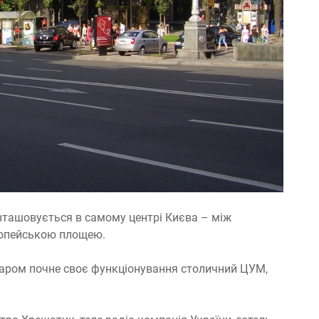
ташовується в самому центрі Києва – між
ропейською площею.
забаром почне своє функціонування столичний ЦУМ,