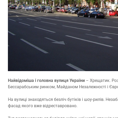
Найвідоміша і головна вулиця України
– Хрещатик. Роз
Бессарабським ринком, Майданом Незалежності і Єв
На вулиці знаходяться безліч бутіків і шоу-рилів. Не
фасад якого вже відреставровано.