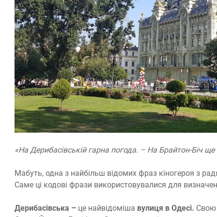
«На Дерибасівській гарна погода. – На Брайтон-Біч ще 
Мабуть, одна з найбільш відомих фраз кіногероя з ра
Саме ці кодові фрази використовувалися для визначенн
Дерибасівська –
це найвідоміша
вулиця в Одесі.
Свою 