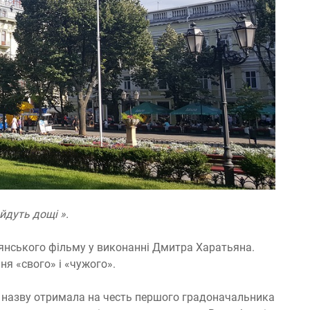
йдуть дощі ».
дянського фільму у виконанні Дмитра Харатьяна.
я «свого» і «чужого».
назву отримала на честь першого градоначальника