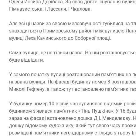
Одеси Йосипа Дерібаса. За своє довге існування вулиц
Гімназистська, і Лассаля, і Чкалова.
Але всі ці назви за своєю мелозвучності губилися на т
знаходиться в Приморському районі між вулицею Ланже
вулиці Леха Качинського до Соборної площі.
Сама вулиця, це не тільки назва. На ній розташовується
буде відвідати.
У самого початку вулиці розташований пам’ятник на по
названа вулиця. На фасаді будинку номер 3 розташов
Миколі Гефтену, а також тут встановлено пам’ятник т
У будинку номер 10 в свій час зупинявся відомий росій
будинком з’явився пам’ятник «Тінь Пушкіна». У 16 буд
зараз на фасаді встановлено дошка Д.І. Менделєєву. 
дошку відомому художнику, який тут свого часу прожи
розміщені пам’ятники легендарному стільцю з твору Іль