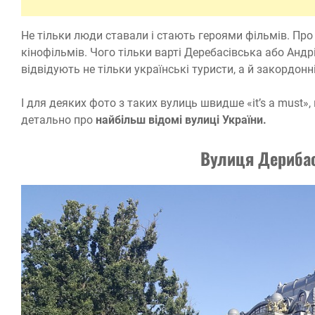
Не тільки люди ставали і стають героями фільмів. Про 
кінофільмів. Чого тільки варті Деребасівська або Андрі
відвідують не тільки українські туристи, а й закордонні
І для деяких фото з таких вулиць швидше «it’s a must»
детально про
найбільш відомі вулиці України.
Вулиця Дерибас