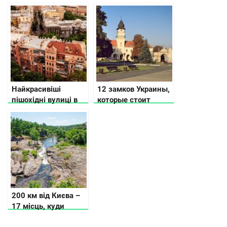
подорожей Україною
пам’ятки
Найкрасивіші
12 замков Украины,
пішохідні вулиці в
которые стоит
різних містах
посетить каждому
України
200 км від Києва –
17 місць, куди
можна поїхати