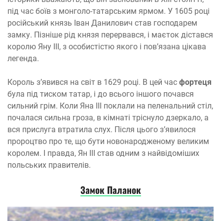
під час боїв з монголо-татарським ярмом. У 1605 році
російський князь Іван Данилович став господарем
замку. Пізніше рід князя перервався, і маєток дістався
королю Яну III, з особистістю якого і пов’язана цікава
легенда.
Король з’явився на світ в 1629 році. В цей час
фортеця
була під тиском татар, і до всього іншого почався
сильний грім. Коли Яна III поклали на пеленальний стіл,
почалася сильна гроза, в кімнаті тріснуло дзеркало, а
вся прислуга втратила слух. Після цього з’явилося
пророцтво про те, що бути новонародженому великим
королем. І правда, Ян III став одним з найвідоміших
польських правителів.
З
амок Паланок