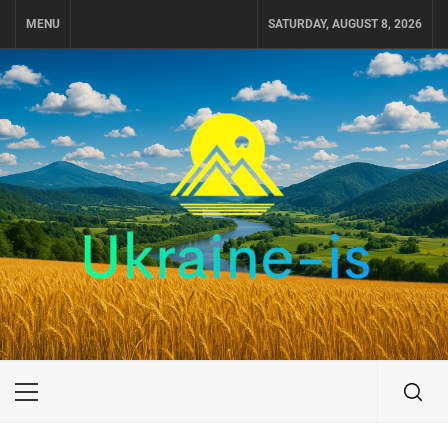
Skip
MENU
SATURDAY, AUGUST 8, 2026
to
content
UKRAINE-IS
ПОДОРОЖI ПО УКРАЇНІ
Primary
Menu