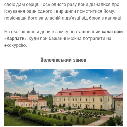
своїх дам серця. І ось одного разу вони дізналися про
існування один одного і вирішили помститися йому,
повісивши його за власній підв’язці від брюк з каплиці.
На сьогоднішній день в замку розташований
санаторій
«Карпати»
, куди при бажанні можна потрапити на
екскурсію.
Золоч
і
вс
ь
кий замок