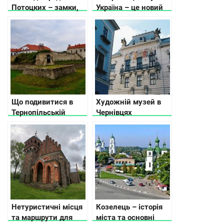
Потоцких – замки,
Україна – це новий
крепости, усадьбы
туристичний тренд
Що подивитися в
Художній музей в
Тернопільській
Чернівцях
області
Нетуристичні місця
Козелець – історія
та маршрути для
міста та основні