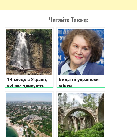
Читайте Также:
14 місць в Україні,
Видатні українські
які вас здивують
жінки