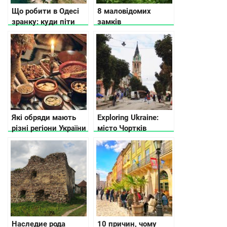
Що робити в Одесі
8 маловідомих
зранку: куди піти
замків
поїсти і де погуляти
Тернопільської
області
Які обряди мають
Exploring Ukraine:
різні регіони України
місто Чортків
на Різдво
Наследие рода
10 причин, чому