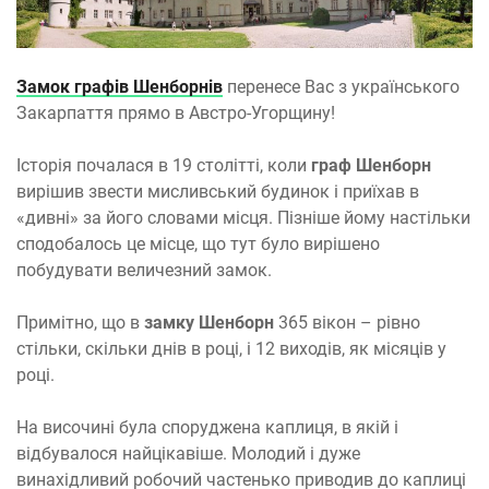
Замок графів Шенборнів
перенесе Вас з українського
Закарпаття прямо в Австро-Угорщину!
Історія почалася в 19 столітті, коли
граф Шенборн
вирішив звести мисливський будинок і приїхав в
«дивні» за його словами місця. Пізніше йому настільки
сподобалось це місце, що тут було вирішено
побудувати величезний замок.
Примітно, що в
замку Шенборн
365 вікон – рівно
стільки, скільки днів в році, і 12 виходів, як місяців у
році.
На височині була споруджена каплиця, в якій і
відбувалося найцікавіше. Молодий і дуже
винахідливий робочий частенько приводив до каплиці