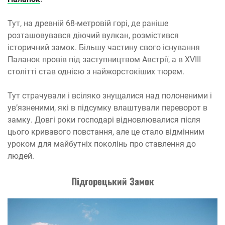
Тут, на древній 68-метровій горі, де раніше
розташовувався діючий вулкан, розмістився
історичний замок. Більшу частину свого існування
Паланок провів під заступництвом Австрії, а в XVIII
столітті став однією з найжорстокіших тюрем.
Тут страчували і всіляко знущалися над полоненими і
ув’язненими, які в підсумку влаштували переворот в
замку. Довгі роки господарі відновлювалися після
цього кривавого повстання, але це стало відмінним
уроком для майбутніх поколінь про ставлення до
людей.
П
і
дгорец
ь
кий Замок