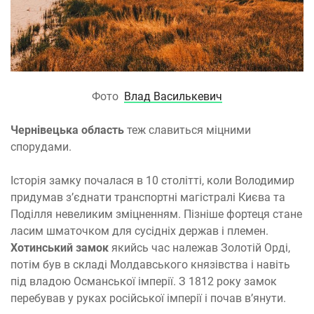
Фото
Влад Василькевич
Чернівецька область
теж славиться міцними
спорудами.
Історія замку почалася в 10 столітті, коли Володимир
придумав з’єднати транспортні магістралі Києва та
Поділля невеликим зміцненням. Пізніше фортеця стане
ласим шматочком для сусідніх держав і племен.
Хотинський замок
якийсь час належав Золотій Орді,
потім був в складі Молдавського князівства і навіть
під владою Османської імперії. З 1812 року замок
перебував у руках російської імперії і почав в’янути.