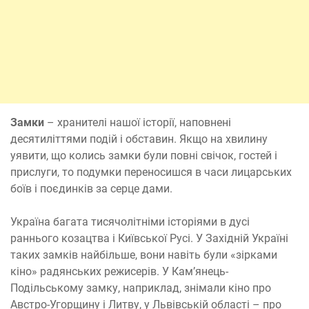
Замки
– хранителі нашої історії, наповнені
десятиліттями подій і обставин. Якщо на хвилину
уявити, що колись замки були повні свічок, гостей і
прислуги, то подумки переносишся в часи лицарських
боїв і поєдинків за серце дами.
Україна багата тисячолітніми історіями в дусі
раннього козацтва і Київської Русі. У Західній Україні
таких замків найбільше, вони навіть були «зірками
кіно» радянських режисерів. У Кам’янець-
Подільському замку, наприклад, знімали кіно про
Австро-Угорщину і Литву, у Львівській області – про