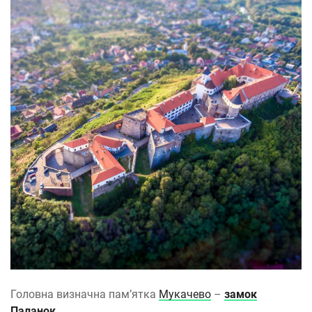
Головна визначна пам’ятка
Мукачево
–
замок
Паланок
.