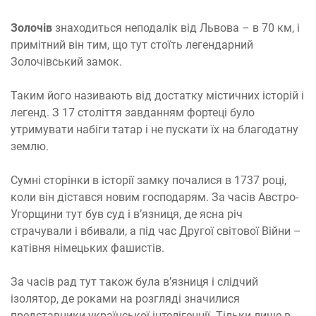
Золочів
знаходиться неподалік від Львова – в 70 км, і
примітний він тим, що тут стоїть легендарний
Золочівський замок.
Таким його називають від достатку містичних історій і
легенд. З 17 століття завданням фортеці було
утримувати набіги татар і не пускати їх на благодатну
землю.
Сумні сторінки в історії замку почалися в 1737 році,
коли він дістався новим господарям. За часів Австро-
Угорщини тут був суд і в’язниця, де ясна річ
страчували і вбивали, а під час Другої світової Війни –
катівня німецьких фашистів.
За часів рад тут також була в’язниця і слідчий
ізолятор, де роками на розгляді значилися
представники української інтелігенції. Тільки лише в