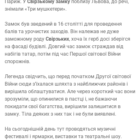
Париж. У
Свірзькому замку
поблизу Львова, до речі,
знімали «Три мушкетери».
Замок був зведений в 16 столітті для проведення
балів та урочистих заходів. Він належав не дуже
заможному роду
Свірзьких
, хоча їх герб досі зберігся
на фасаді будівлі. Довгий час замок страждав від
набігів татар, потім під час Першої світової Війни
спорожнів.
Легенда свідчить, що перед початком Другої світової
Війни сюди з’їхалася шляхта з найближчих районів і
вирішила облаштуватися. Але через короткий час вони
зрозуміли, що опинилися в пастці і, не бажаючи
покидати свої багатства, вирішили залишитися в
замку. Тіла деяких з них так і не були виявлені.
На сьогоднішній день тут проводяться музичні
фестивалі і ярмарки, виставки та театральні шоу.