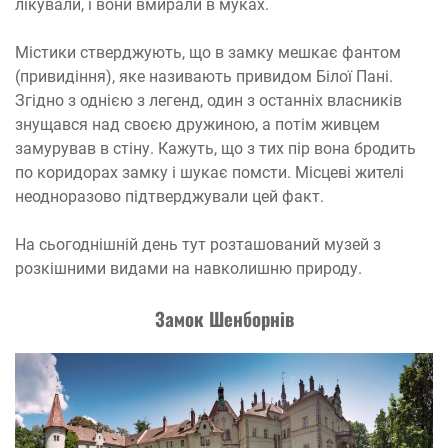
лікували, і вони вмирали в муках.
Містики стверджують, що в замку мешкає фантом
(привидіння), яке називають привидом Білої Пані.
Згідно з однією з легенд, один з останніх власників
знущався над своєю дружиною, а потім живцем
замурував в стіну. Кажуть, що з тих пір вона бродить
по коридорах замку і шукає помсти. Місцеві жителі
неодноразово підтверджували цей факт.
На сьогоднішній день тут розташований музей з
розкішними видами на навколишню природу.
З
амок Шенборнів