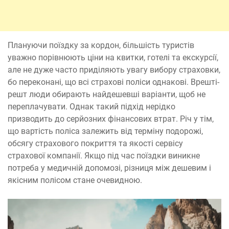
Плануючи поїздку за кордон, більшість туристів
уважно порівнюють ціни на квитки, готелі та екскурсії,
але не дуже часто приділяють увагу вибору страховки,
бо переконані, що всі страхові поліси однакові. Врешті-
решт люди обирають найдешевші варіанти, щоб не
переплачувати. Однак такий підхід нерідко
призводить до серйозних фінансових втрат. Річ у тім,
що вартість поліса залежить від терміну подорожі,
обсягу страхового покриття та якості сервісу
страхової компанії. Якщо під час поїздки виникне
потреба у медичній допомозі, різниця між дешевим і
якісним полісом стане очевидною.