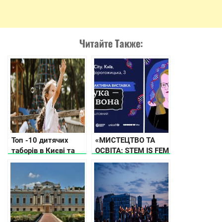
Читайте Также:
Топ -10 дитячих
«МИСТЕЦТВО ТА
таборів в Києві та
ОСВІТА: STEM IS FEM
поблизу
ВІДКРИВАЄ
ВИСТАВКУ «НАУКА
– ЦЕ ВОНА» В
UNIT.City