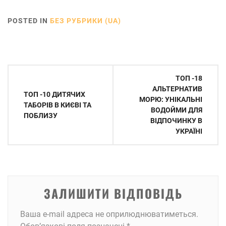
посмотреть, где
погулять, куда
POSTED IN
БЕЗ РУБРИКИ (UA)
пойти
Навігація
ТОП -18
записів
АЛЬТЕРНАТИВ
ТОП -10 ДИТЯЧИХ
МОРЮ: УНІКАЛЬНІ
ТАБОРІВ В КИЄВІ ТА
ВОДОЙМИ ДЛЯ
ПОБЛИЗУ
ВІДПОЧИНКУ В
УКРАЇНІ
ЗАЛИШИТИ ВІДПОВІДЬ
Ваша e-mail адреса не оприлюднюватиметься.