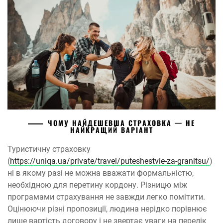
ЧОМУ НАЙДЕШЕВША СТРАХОВКА — НЕ
НАЙКРАЩИЙ ВАРІАНТ
Туристичну страховку
(
https://uniqa.ua/private/travel/puteshestvie-za-granitsu/
)
ні в якому разі не можна вважати формальністю,
необхідною для перетину кордону. Різницю між
програмами страхування не завжди легко помітити.
Оцінюючи різні пропозиції, людина нерідко порівнює
лише вартість договору і не звертає уваги на перелік