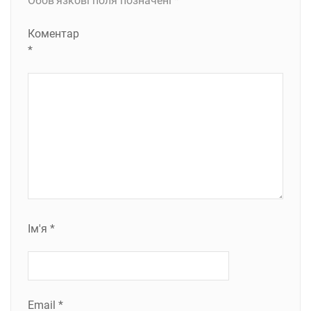
Обов’язкові поля позначені
*
Коментар
*
Ім'я
*
Email
*