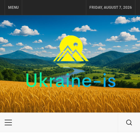
Skip
MENU
FRIDAY, AUGUST 7, 2026
to
content
UKRAINE-IS
ПОДОРОЖI ПО УКРАЇНІ
Primary
Menu