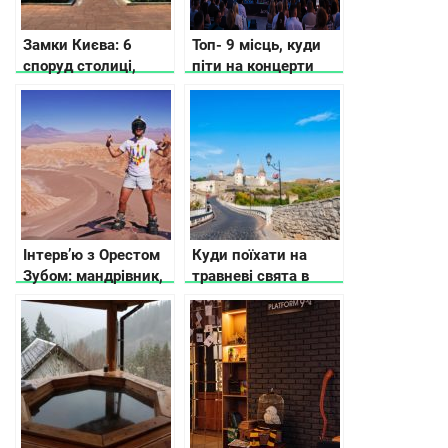
Замки Києва: 6
Топ- 9 місць, куди
споруд столиці,
піти на концерти
історії яких ви не
просто неба в Києві
знали
Інтерв’ю з Орестом
Куди поїхати на
Зубом: мандрівник,
травневі свята в
блогер та онлайн-
Україні
підприємець