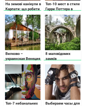
На зимові канікули в
Топ-10 мест в стиле
Карпати: що робити
Гарри Поттера в
Киеве
Вилково –
8 маловідомих
украинская Венеция
замків
в Одесской области
Тернопільської
області
Топ-7 небанальних
Выбираем часы для