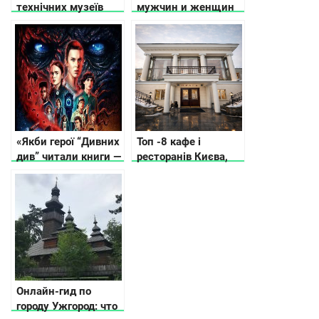
технічних музеїв
мужчин и женщин
Києва
«Якби герої “Дивних
Топ -8 кафе і
див” читали книги —
ресторанів Києва,
ось що вони обрали
що працюють в
б (і це вас здивує)»
історичних будівлях
Онлайн-гид по
городу Ужгород: что