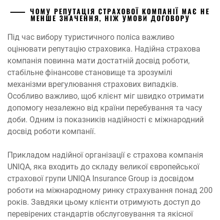
ЧОМУ РЕПУТАЦІЯ СТРАХОВОЇ КОМПАНІЇ МАЄ НЕ
МЕНШЕ ЗНАЧЕННЯ, НІЖ УМОВИ ДОГОВОРУ
Під час вибору туристичного поліса важливо
оцінювати репутацію страховика. Надійна страхова
компанія повинна мати достатній досвід роботи,
стабільне фінансове становище та зрозумілі
механізми врегулювання страхових випадків.
Особливо важливо, щоб клієнт міг швидко отримати
допомогу незалежно від країни перебування та часу
доби. Одним із показників надійності є міжнародний
досвід роботи компанії.
Прикладом надійної організації є страхова компанія
UNIQA, яка входить до складу великої європейської
страхової групи UNIQA Insurance Group із досвідом
роботи на міжнародному ринку страхування понад 200
років. Завдяки цьому клієнти отримують доступ до
перевірених стандартів обслуговування та якісної