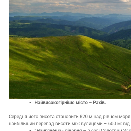
Найвисокогірніше місто – Рахів.
Середня його висота становить 820 м над рівнем моря
найбільший перепад висоти між вулицями – 600 м: від 
“Найглибша» лікарня
– в селі Солотвин Зак