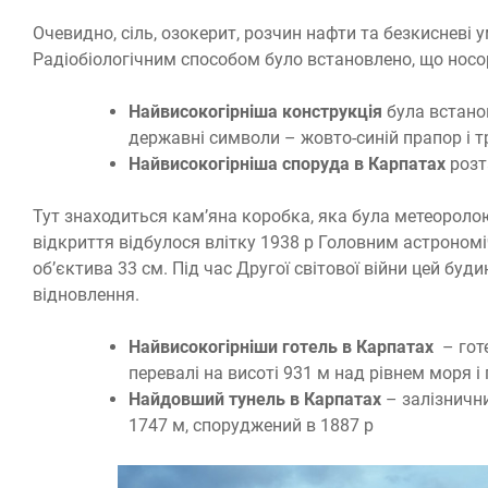
Очевидно, сіль, озокерит, розчин нафти та безкисневі 
Радіобіологічним способом було встановлено, що носор
Найвисокогірніша конструкція
була встанов
державні символи – жовто-синій прапор і т
Найвисокогірніша споруда в Карпатах
розт
Тут знаходиться кам’яна коробка, яка була метеорол
відкриття відбулося влітку 1938 р Головним астроном
об’єктива 33 см. Під час Другої світової війни цей буди
відновлення.
Найвисокогірніши готель в Карпатах
– гот
перевалі на висоті 931 м над рівнем моря і
Найдовший тунель в Карпатах
– залізнични
1747 м, споруджений в 1887 р