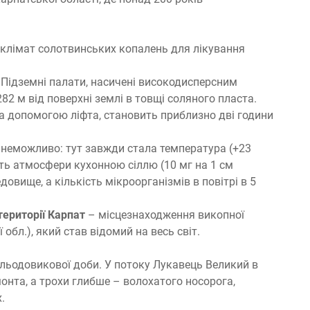
оклімат солотвинських копалень для лікування
. Підземні палати, насичені високодисперсним
282 м від поверхні землі в товщі соляного пласта.
за допомогою ліфта, становить приблизно дві години
і, неможливо: тут завжди стала температура (+23
ість атмосфери кухонною сіллю (10 мг на 1 см
овище, а кількість мікроорганізмів в повітрі в 5
території Карпат
– місцезнаходження викопної
обл.), який став відомий на весь світ.
 льодовикової доби. У потоку Лукавець Великий в
монта, а трохи глибше – волохатого носорога,
.