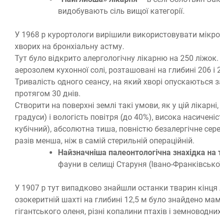
видобувають сіль вищої категорії.
У 1968 р курортологи вирішили використовувати мікр
хворих на бронхіальну астму.
Тут було відкрито алергологічну лікарню на 250 ліжок
аерозолем кухонної солі, розташовані на глибині 206 і 
Тривалість одного сеансу, на який хворі опускаються 
протягом 30 днів.
Створити на поверхні землі такі умови, як у цій лікарн
градуси) і вологість повітря (до 40%), висока насичен
кубічний), абсолютна тиша, повністю безалергічне серед
разів менша, ніж в самій стерильній операційній.
Найзначніша палеонтологічна знахідка на 
фауни в селищі Старуня (Івано-Франківської 
У 1907 р тут випадково знайшли останки тварин кінця
озокеритній шахті на глибині 12,5 м було знайдено ма
гігантського оленя, різні копалини птахів і земноводних