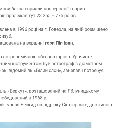
умови багна сприяли консервації тварин.
іг пролежав тут 23 255 ± 775 років.
лена в 1996 році на г. Говерла, на якій розміщено
ризуб.
ашована на вершині
гори Піп Іван.
ою-астрономічною обсерваторією. Урочисте
ічним інструментом був астрограф з діаметром
нок, відомий як «Білий слон», занепав і потребує
ель «Беркут», розташований на Яблуницькому
 побудований в 1968 р
й тунель Бескид на відрізку Скотарське, довжиною