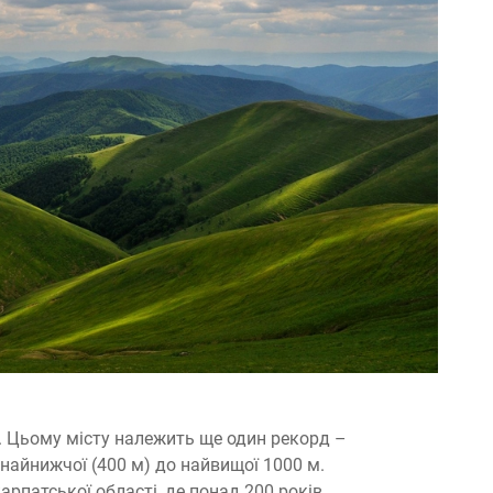
. Цьому місту належить ще один рекорд –
найнижчої (400 м) до найвищої 1000 м.
арпатської області, де понад 200 років