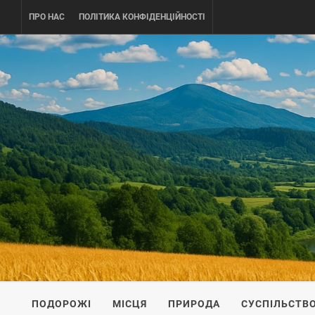
Skip
ПРО НАС
ПОЛІТИКА КОНФІДЕНЦІЙНОСТІ
to
content
UKRAINE-
ПОДОРОЖI ПО УКРАЇНІ
ПОДОРОЖІ
МІСЦЯ
ПРИРОДА
СУСПІЛЬСТВ