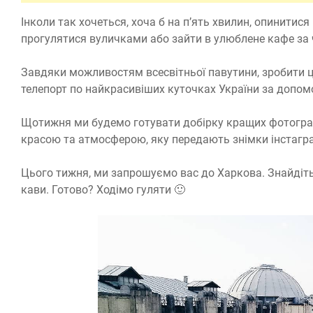
Інколи так хочеться, хоча б на п’ять хвилин, опинитис
прогулятися вуличками або зайти в улюблене кафе за
Завдяки можливостям всесвітньої павутини, зробити 
телепорт по найкрасивіших куточках України за допом
Щотижня ми будемо готувати добірку кращих фотограф
красою та атмосферою, яку передають знімки інстагра
Цього тижня, ми запрошуємо вас до Харкова. Знайдіть
кави. Готово? Ходімо гуляти 🙂