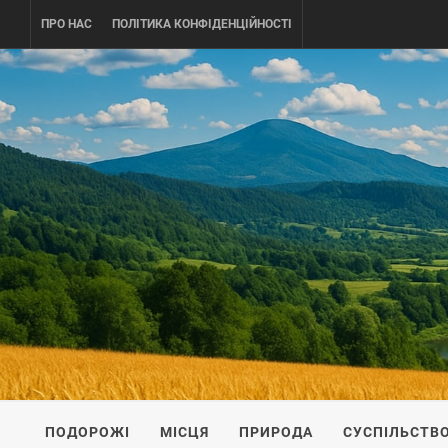
Skip
ПРО НАС
ПОЛІТИКА КОНФІДЕНЦІЙНОСТІ
to
content
UKRAINE-
ПОДОРОЖI ПО УКРАЇНІ
ПОДОРОЖІ
МІСЦЯ
ПРИРОДА
СУСПІЛЬСТВ