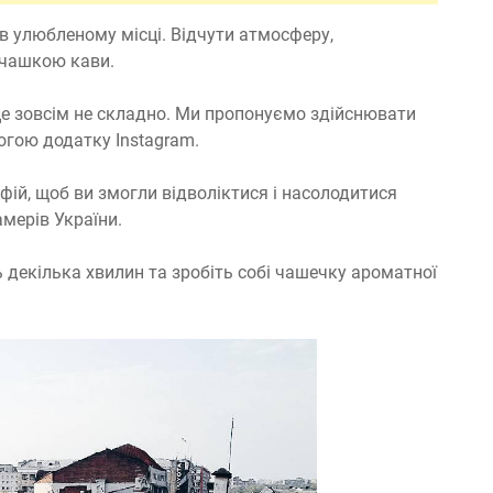
я в улюбленому місці. Відчути атмосферу,
 чашкою кави.
це зовсім не складно. Ми пропонуємо здійснювати
огою додатку Instagram.
ій, щоб ви змогли відволіктися і насолодитися
мерів України.
 декілька хвилин та зробіть собі чашечку ароматної