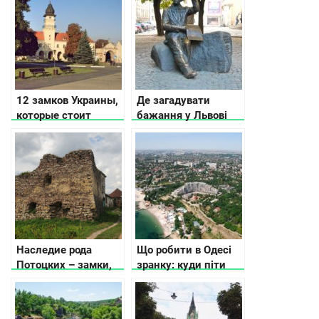
12 замков Украины,
Де загадувати
которые стоит
бажання у Львові
посетить каждому
Наследие рода
Що робити в Одесі
Потоцких – замки,
зранку: куди піти
крепости, усадьбы
поїсти і де погуляти