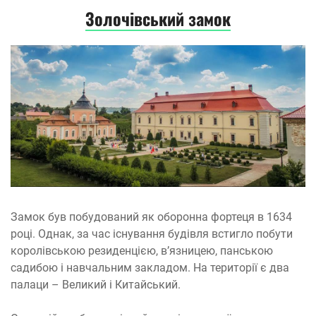
Золочівський замок
Замок був побудований як оборонна фортеця в 1634
році. Однак, за час існування будівля встигло побути
королівською резиденцією, в’язницею, панською
садибою і навчальним закладом. На території є два
палаци – Великий і Китайський.