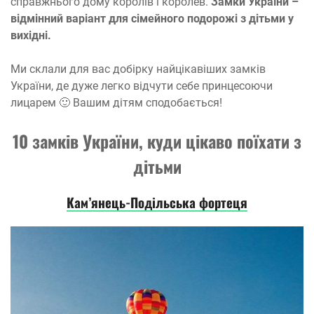
справжнього дому королів і королев.
Замки України –
відмінний варіант для сімейного подорожі з дітьми у
вихідні.
Ми склали для вас добірку найцікавіших замків
України, де дуже легко відчути себе принцесоючи
лицарем 🙂 Вашим дітям сподобається!
10 замків України, куди цікаво поїхати з
дітьми
Кам’янець-Подільська фортеця