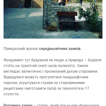
Прекрасний зразок
середньовічних замків.
Фундамент тут будували не люди, а природа – будівля
стоїть на гранітній скелі часів палеоліту. Замок
виглядає автентично і пронизаний духом старовини.
Відвідувачі можуть прогулятися ландшафтним
парком, скуштувати страви за старовинними
рецептами і виготовити папір за технологією 17
століття.
Родзинка замку
– готель, який при ньому функціонує.