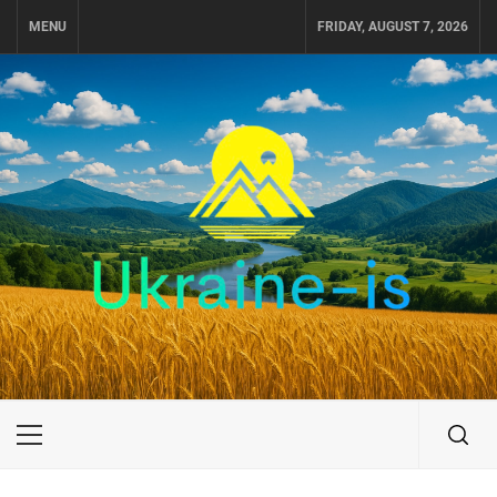
Skip
MENU
FRIDAY, AUGUST 7, 2026
to
content
UKRAINE-IS
ПОДОРОЖI ПО УКРАЇНІ
Primary
Menu