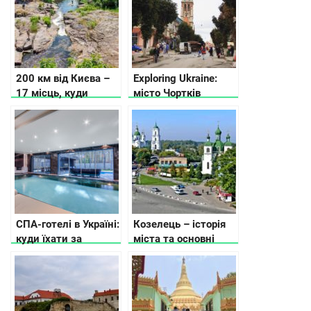
200 км від Києва –
Exploring Ukraine:
17 місць, куди
місто Чортків
можна поїхати
СПА-готелі в Україні:
Козелець – історія
куди їхати за
міста та основні
релаксом
пам’ятки