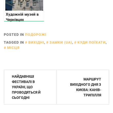
Художній музей в
Чернівцях
POSTED IN
ПОДОРОЖІ
TAGGED IN
ВИХІДНІ
,
ЗАМКИ (UA)
,
КУДИ ПОЇХАТИ
,
МІСЦЯ
Навігація
НАЙДАВНІШІ
МАРШРУТ
записів
ФЕСТИВАЛІ В
ВИХІДНОГО ДНЯ З
УКРАЇНІ, ЩО
КИЄВА: КАНІВ-
ПРОВОДЯТЬСЯ Й
ТРИПІЛЛЯ
СЬОГОДНІ