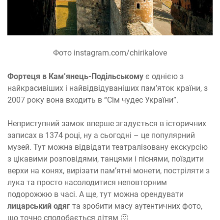
Фото instagram.com/chirikalove
Фортеця в Кам’янець-Подільському
є однією з
найкрасивіших і найвідвідуваніших пам’яток країни, з
2007 року вона входить в “Сім чудес України”.
Неприступний замок вперше згадується в історичних
записах в 1374 році, ну а сьогодні – це популярний
музей. Тут можна відвідати театралізовану екскурсію
з цікавими розповідями, танцями і піснями, поїздити
верхи на конях, вирізати пам’ятні монети, постріляти з
лука та просто насолодитися неповторним
подорожжю в часі. А ще, тут можна орендувати
лицарський одяг
та зробити масу аутентичних фото,
що точно сподобається дітям 🙂