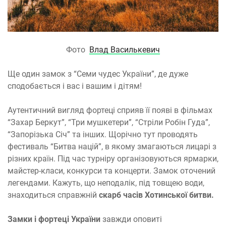
Фото
Влад Василькевич
Ще один замок з “Семи чудес України”, де дуже
сподобається і вас і вашим і дітям!
Аутентичний вигляд фортеці сприяв її появі в фільмах
“Захар Беркут”, “Три мушкетери”, “Стріли Робін Гуда”,
“Запорізька Січ” та інших. Щорічно тут проводять
фестиваль “Битва націй”, в якому змагаються лицарі з
різних країн. Під час турніру організовуються ярмарки,
майстер-класи, конкурси та концерти. Замок оточений
легендами. Кажуть, що неподалік, під товщею води,
знаходиться справжній
скарб часів Хотинської битви.
Замки і фортеці України
завжди оповиті