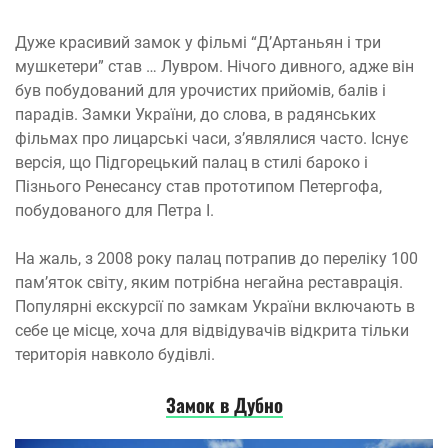
Дуже красивий замок у фільмі “Д’Артаньян і три
мушкетери” став … Лувром. Нічого дивного, адже він
був побудований для урочистих прийомів, балів і
парадів. Замки України, до слова, в радянських
фільмах про лицарські часи, з’являлися часто. Існує
версія, що Підгорецький палац в стилі бароко і
Пізнього Ренесансу став прототипом Петергофа,
побудованого для Петра I.
На жаль, з 2008 року палац потрапив до переліку 100
пам’яток світу, яким потрібна негайна реставрація.
Популярні екскурсії по замкам України включають в
себе це місце, хоча для відвідувачів відкрита тільки
територія навколо будівлі.
Замок в Дубно