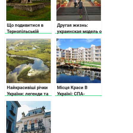
Що подивитися в
Другая жизнь:
Тернопільській
украинская модель о
області
работе в Индии
Найкрасивіші річки
Місця Краси В
України: легенди та
Україні: СПА-
історії
курорти, термальні і
геотермальні
джерела, озера та
інші «молодильні»
пам’ятки