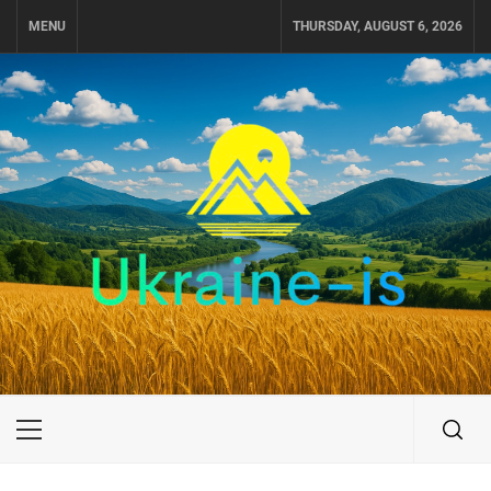
Skip
MENU
THURSDAY, AUGUST 6, 2026
to
content
UKRAINE-IS
ПУТЕШЕСТВИЕ ПО УКРАИНЕ
Primary
Menu