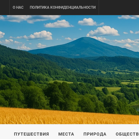
Skip
О НАС
ПОЛИТИКА КОНФИДЕНЦИАЛЬНОСТИ
to
content
UKRAINE-
ПУТЕШЕСТВИЕ ПО УКРАИНЕ
ПУТЕШЕСТВИЯ
МЕСТА
ПРИРОДА
ОБЩЕСТ