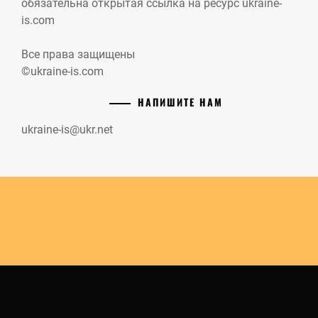
обязательна открытая ссылка на ресурс ukraine-
is.com
Все права защищены
©ukraine-is.com
НАПИШИТЕ НАМ
ukraine-is@ukr.net