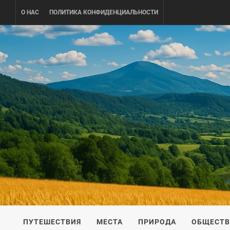
Skip
О НАС
ПОЛИТИКА КОНФИДЕНЦИАЛЬНОСТИ
to
content
UKRAINE-
ПУТЕШЕСТВИЕ ПО УКРАИНЕ
ПУТЕШЕСТВИЯ
МЕСТА
ПРИРОДА
ОБЩЕСТ