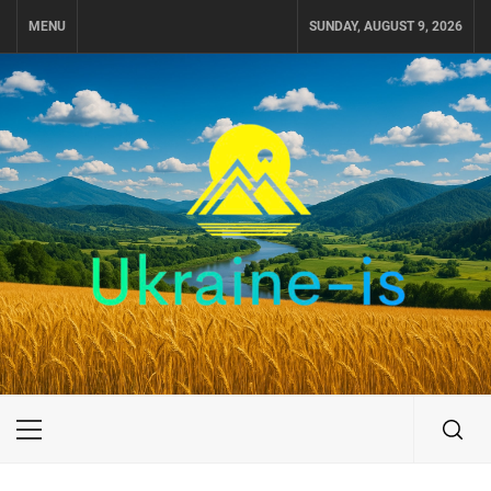
Skip
MENU
SUNDAY, AUGUST 9, 2026
to
content
UKRAINE-IS
ПУТЕШЕСТВИЕ ПО УКРАИНЕ
Primary
Menu