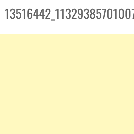
13516442_1132938570100