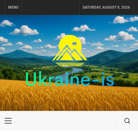
Skip
MENU
SATURDAY, AUGUST 8, 2026
to
content
UKRAINE-IS
ПУТЕШЕСТВИЕ ПО УКРАИНЕ
Primary
Menu