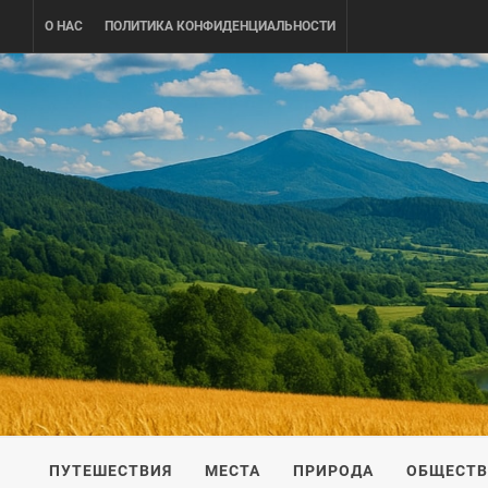
Skip
О НАС
ПОЛИТИКА КОНФИДЕНЦИАЛЬНОСТИ
to
content
UKRAINE-
ПУТЕШЕСТВИЕ ПО УКРАИНЕ
ПУТЕШЕСТВИЯ
МЕСТА
ПРИРОДА
ОБЩЕСТ