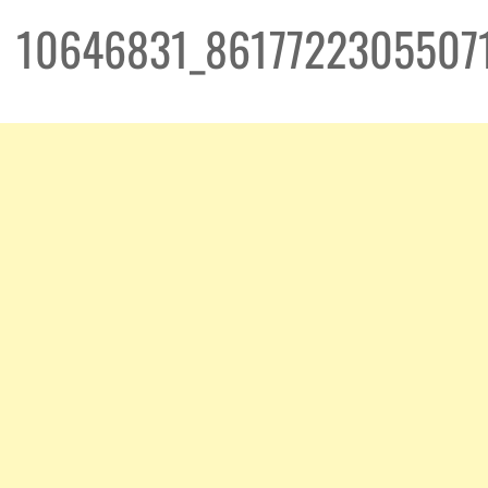
10646831_8617722305507