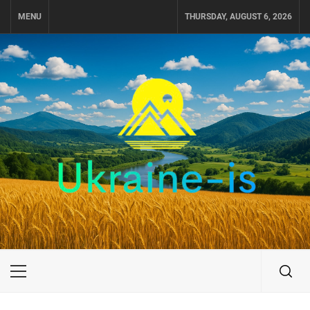
Skip
MENU
THURSDAY, AUGUST 6, 2026
to
content
UKRAINE-IS
ПУТЕШЕСТВИЕ ПО УКРАИНЕ
Primary
Menu