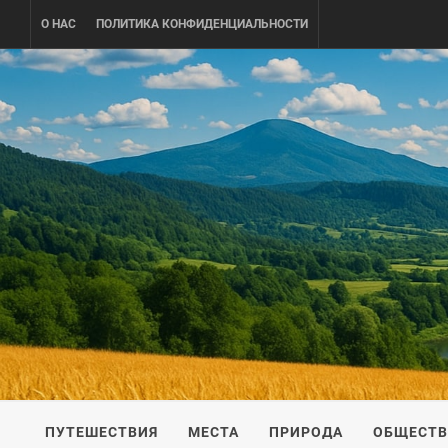
Skip
О НАС
ПОЛИТИКА КОНФИДЕНЦИАЛЬНОСТИ
to
content
UKRAINE-
ПУТЕШЕСТВИЕ ПО УКРАИНЕ
ПУТЕШЕСТВИЯ
МЕСТА
ПРИРОДА
ОБЩЕСТ