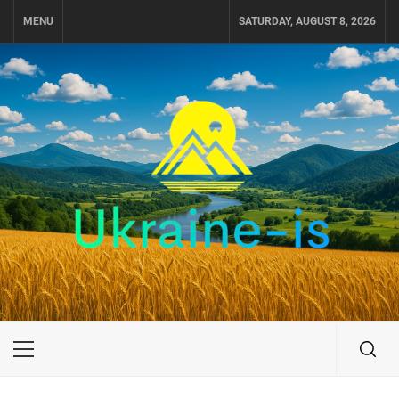
Skip
MENU
SATURDAY, AUGUST 8, 2026
to
content
UKRAINE-IS
ПУТЕШЕСТВИЕ ПО УКРАИНЕ
Primary
Menu