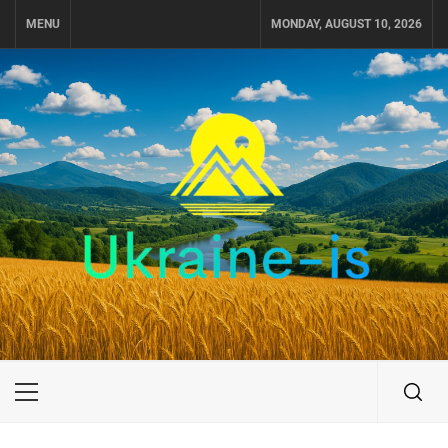
Skip
MENU
MONDAY, AUGUST 10, 2026
to
content
UKRAINE-IS
ПУТЕШЕСТВИЕ ПО УКРАИНЕ
Primary
Menu