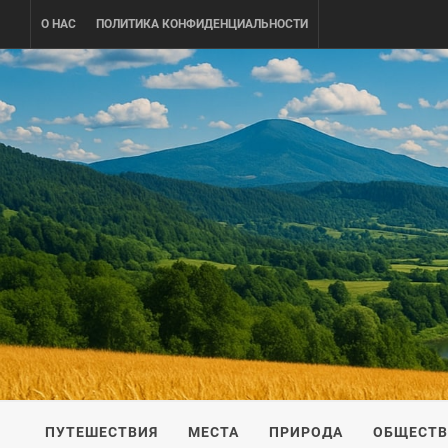
Skip
О НАС
ПОЛИТИКА КОНФИДЕНЦИАЛЬНОСТИ
to
content
UKRAINE-
ПУТЕШЕСТВИЕ ПО УКРАИНЕ
ПУТЕШЕСТВИЯ
МЕСТА
ПРИРОДА
ОБЩЕСТ