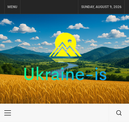
Skip
MENU
SUNDAY, AUGUST 9, 2026
to
content
UKRAINE-IS
ПУТЕШЕСТВИЕ ПО УКРАИНЕ
Primary
Menu