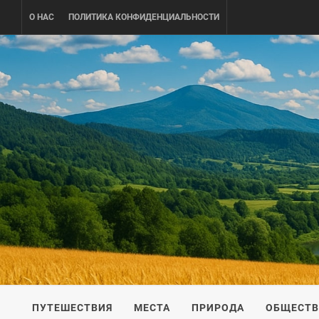
Skip
О НАС
ПОЛИТИКА КОНФИДЕНЦИАЛЬНОСТИ
to
content
UKRAINE-
ПУТЕШЕСТВИЕ ПО УКРАИНЕ
ПУТЕШЕСТВИЯ
МЕСТА
ПРИРОДА
ОБЩЕСТ