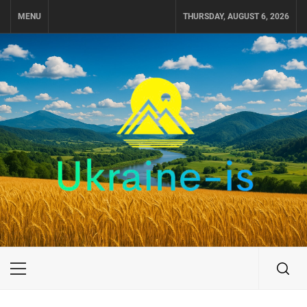
Skip
MENU
THURSDAY, AUGUST 6, 2026
to
content
UKRAINE-IS
ПУТЕШЕСТВИЕ ПО УКРАИНЕ
Primary
Menu