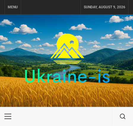
Skip
MENU
SUNDAY, AUGUST 9, 2026
to
content
UKRAINE-IS
ПУТЕШЕСТВИЕ ПО УКРАИНЕ
Primary
Menu