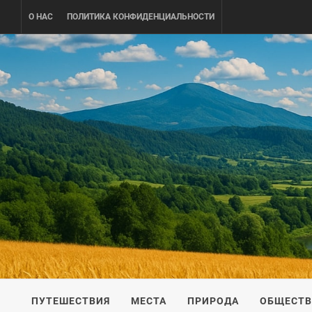
Skip
О НАС
ПОЛИТИКА КОНФИДЕНЦИАЛЬНОСТИ
to
content
UKRAINE-
ПУТЕШЕСТВИЕ ПО УКРАИНЕ
ПУТЕШЕСТВИЯ
МЕСТА
ПРИРОДА
ОБЩЕСТ