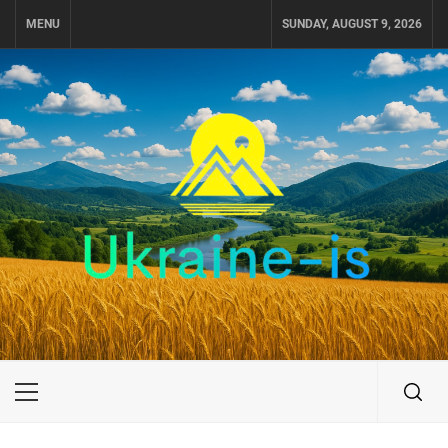
Skip
MENU
SUNDAY, AUGUST 9, 2026
to
content
UKRAINE-IS
ПУТЕШЕСТВИЕ ПО УКРАИНЕ
Primary
Menu