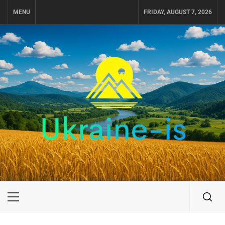
Skip
MENU
FRIDAY, AUGUST 7, 2026
to
content
UKRAINE-IS
ПУТЕШЕСТВИЕ ПО УКРАИНЕ
Primary
Menu