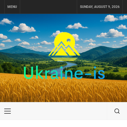
Skip
MENU
SUNDAY, AUGUST 9, 2026
to
content
UKRAINE-IS
ПУТЕШЕСТВИЕ ПО УКРАИНЕ
Primary
Menu