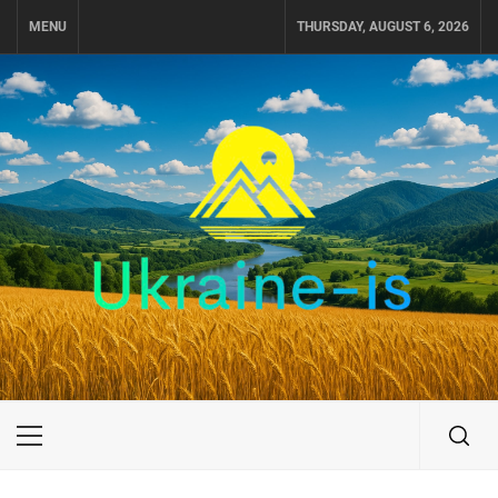
Skip
MENU
THURSDAY, AUGUST 6, 2026
to
content
UKRAINE-IS
ПУТЕШЕСТВИЕ ПО УКРАИНЕ
Primary
Menu