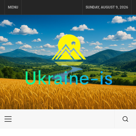
Skip
MENU
SUNDAY, AUGUST 9, 2026
to
content
UKRAINE-IS
ПУТЕШЕСТВИЕ ПО УКРАИНЕ
Primary
Menu