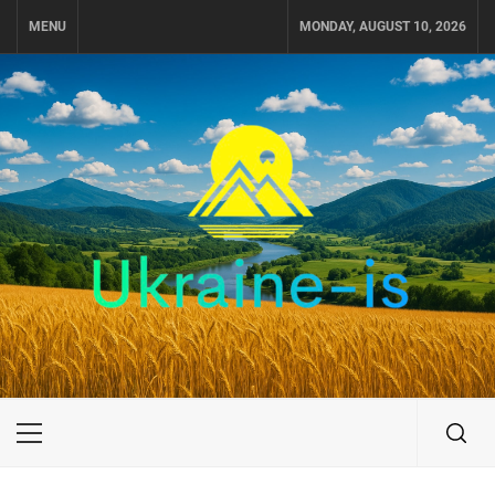
Skip
MENU
MONDAY, AUGUST 10, 2026
to
content
UKRAINE-IS
ПУТЕШЕСТВИЕ ПО УКРАИНЕ
Primary
Menu