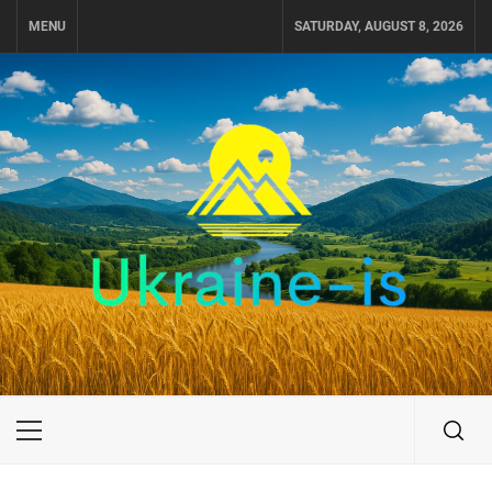
Skip
MENU
SATURDAY, AUGUST 8, 2026
to
content
UKRAINE-IS
ПУТЕШЕСТВИЕ ПО УКРАИНЕ
Primary
Menu